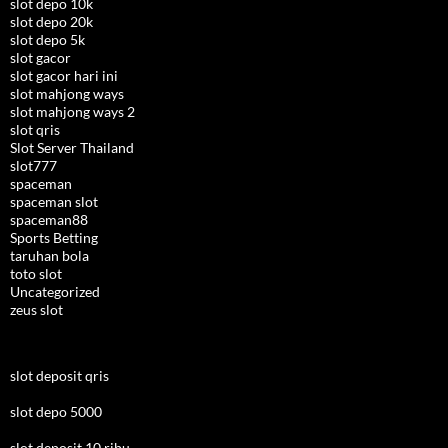
slot depo 10k
slot depo 20k
slot depo 5k
slot gacor
slot gacor hari ini
slot mahjong ways
slot mahjong ways 2
slot qris
Slot Server Thailand
slot777
spaceman
spaceman slot
spaceman88
Sports Betting
taruhan bola
toto slot
Uncategorized
zeus slot
slot deposit qris
slot depo 5000
slot deposit 10 ribu