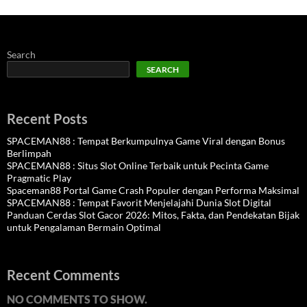
Search
SEARCH
Recent Posts
SPACEMAN88 : Tempat Berkumpulnya Game Viral dengan Bonus
Berlimpah
SPACEMAN88 : Situs Slot Online Terbaik untuk Pecinta Game
Pragmatic Play
Spaceman88 Portal Game Crash Populer dengan Performa Maksimal
SPACEMAN88 : Tempat Favorit Menjelajahi Dunia Slot Digital
Panduan Cerdas Slot Gacor 2026: Mitos, Fakta, dan Pendekatan Bijak
untuk Pengalaman Bermain Optimal
Recent Comments
NO COMMENTS TO SHOW.