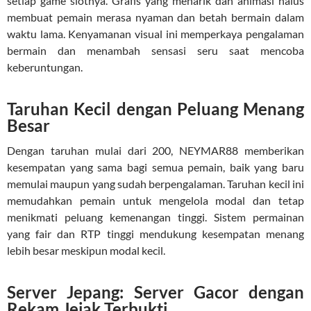
setiap game slotnya. Grafis yang menarik dan animasi halus
membuat pemain merasa nyaman dan betah bermain dalam
waktu lama. Kenyamanan visual ini memperkaya pengalaman
bermain dan menambah sensasi seru saat mencoba
keberuntungan.
Taruhan Kecil dengan Peluang Menang
Besar
Dengan taruhan mulai dari 200, NEYMAR88 memberikan
kesempatan yang sama bagi semua pemain, baik yang baru
memulai maupun yang sudah berpengalaman. Taruhan kecil ini
memudahkan pemain untuk mengelola modal dan tetap
menikmati peluang kemenangan tinggi. Sistem permainan
yang fair dan RTP tinggi mendukung kesempatan menang
lebih besar meskipun modal kecil.
Server Jepang: Server Gacor dengan
Rekam Jejak Terbukti