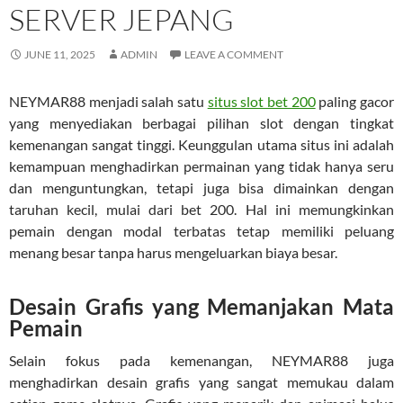
SERVER JEPANG
JUNE 11, 2025
ADMIN
LEAVE A COMMENT
NEYMAR88 menjadi salah satu
situs slot bet 200
paling gacor
yang menyediakan berbagai pilihan slot dengan tingkat
kemenangan sangat tinggi. Keunggulan utama situs ini adalah
kemampuan menghadirkan permainan yang tidak hanya seru
dan menguntungkan, tetapi juga bisa dimainkan dengan
taruhan kecil, mulai dari bet 200. Hal ini memungkinkan
pemain dengan modal terbatas tetap memiliki peluang
menang besar tanpa harus mengeluarkan biaya besar.
Desain Grafis yang Memanjakan Mata
Pemain
Selain fokus pada kemenangan, NEYMAR88 juga
menghadirkan desain grafis yang sangat memukau dalam