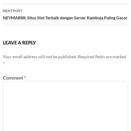
NEXT POST
NEYMAR88: Situs Slot Terbaik dengan Server Kamboja Paling Gacor
LEAVE A REPLY
Your email address will not be published.
Required fields are marked
*
Comment
*