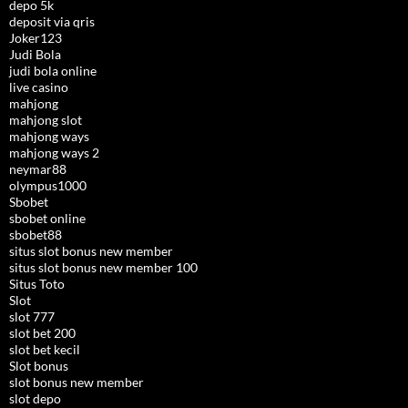
depo 5k
deposit via qris
Joker123
Judi Bola
judi bola online
live casino
mahjong
mahjong slot
mahjong ways
mahjong ways 2
neymar88
olympus1000
Sbobet
sbobet online
sbobet88
situs slot bonus new member
situs slot bonus new member 100
Situs Toto
Slot
slot 777
slot bet 200
slot bet kecil
Slot bonus
slot bonus new member
slot depo