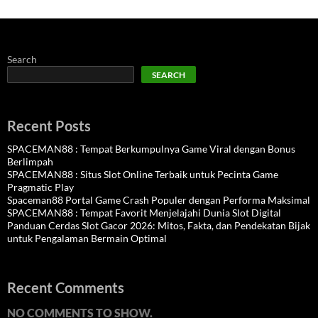
Search
SEARCH
Recent Posts
SPACEMAN88 : Tempat Berkumpulnya Game Viral dengan Bonus
Berlimpah
SPACEMAN88 : Situs Slot Online Terbaik untuk Pecinta Game
Pragmatic Play
Spaceman88 Portal Game Crash Populer dengan Performa Maksimal
SPACEMAN88 : Tempat Favorit Menjelajahi Dunia Slot Digital
Panduan Cerdas Slot Gacor 2026: Mitos, Fakta, dan Pendekatan Bijak
untuk Pengalaman Bermain Optimal
Recent Comments
NO COMMENTS TO SHOW.