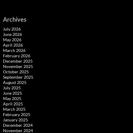
Archives
July 2026
June 2026
May 2026
April 2026
March 2026
February 2026
December 2025
November 2025
October 2025
September 2025
August 2025
July 2025
June 2025
May 2025
April 2025
March 2025
February 2025
January 2025
December 2024
November 2024