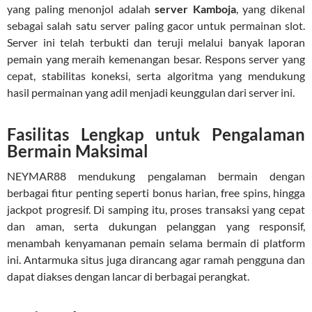
yang paling menonjol adalah
server Kamboja
, yang dikenal
sebagai salah satu server paling gacor untuk permainan slot.
Server ini telah terbukti dan teruji melalui banyak laporan
pemain yang meraih kemenangan besar. Respons server yang
cepat, stabilitas koneksi, serta algoritma yang mendukung
hasil permainan yang adil menjadi keunggulan dari server ini.
Fasilitas Lengkap untuk Pengalaman
Bermain Maksimal
NEYMAR88 mendukung pengalaman bermain dengan
berbagai fitur penting seperti bonus harian, free spins, hingga
jackpot progresif. Di samping itu, proses transaksi yang cepat
dan aman, serta dukungan pelanggan yang responsif,
menambah kenyamanan pemain selama bermain di platform
ini. Antarmuka situs juga dirancang agar ramah pengguna dan
dapat diakses dengan lancar di berbagai perangkat.