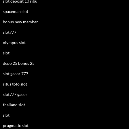
slot deposit 10 ribu
spaceman slot
bonus new member
slot777
olympus slot
slot
depo 25 bonus 25
slot gacor 777
situs toto slot
slot777 gacor
thailand slot
slot
pragmatic slot