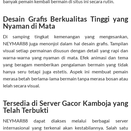
banyak pemain kembali bermain di situs ini secara rutin.
Desain Grafis Berkualitas Tinggi yang
Nyaman di Mata
Di samping tingkat kemenangan yang mengesankan,
NEYMAR88 juga menonjol dalam hal desain grafis. Tampilan
visual setiap permainan disusun dengan detail yang rapi dan
warna-warna yang nyaman di mata. Efek animasi dan tema
yang beragam memberikan pengalaman bermain yang tidak
hanya seru tetapi juga estetis. Aspek ini membuat pemain
merasa betah berlama-lama bermain tanpa merasa bosan atau
lelah secara visual.
Tersedia di Server Gacor Kamboja yang
Telah Terbukti
NEYMAR88 dapat diakses melalui berbagai server
internasional yang terkenal akan kestabilannya. Salah satu