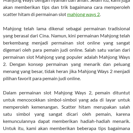
akan memberikan tips dan trik bagaimana cara memperoleh
scatter hitam di permainan slot
mahjong ways 2
.
Mahjong telah lama dikenal sebagai permainan tradisional
yang berasal dari Cina. Namun, kini permainan Mahjong telah
berkembang menjadi permainan slot online yang sangat
digemari oleh para pemain judi online. Salah satu varian dari
permainan slot Mahjong yang populer adalah Mahjong Ways
2. Dengan konsep permainan yang menarik dan peluang
menang yang besar, tidak heran jika Mahjong Ways 2 menjadi
pilihan favorit para pemain judi online.
Dalam permainan slot Mahjong Ways 2, pemain dituntut
untuk mencocokkan simbol-simbol yang ada di layar untuk
memperoleh kemenangan. Scatter hitam merupakan salah
satu simbol yang sangat dicari oleh pemain, karena
kemunculannya dapat memberikan hadiah-hadiah menarik.
Untuk itu, kami akan memberikan beberapa tips bagaimana