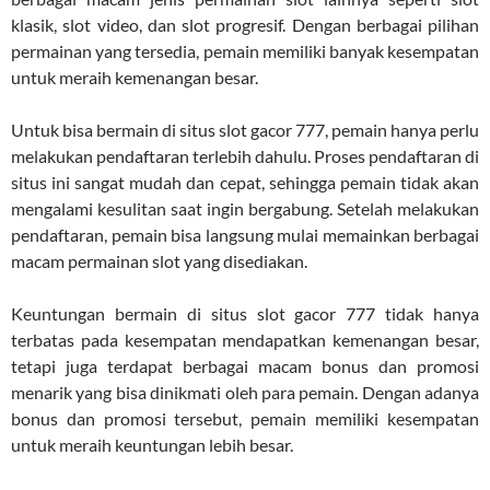
klasik, slot video, dan slot progresif. Dengan berbagai pilihan
permainan yang tersedia, pemain memiliki banyak kesempatan
untuk meraih kemenangan besar.
Untuk bisa bermain di situs slot gacor 777, pemain hanya perlu
melakukan pendaftaran terlebih dahulu. Proses pendaftaran di
situs ini sangat mudah dan cepat, sehingga pemain tidak akan
mengalami kesulitan saat ingin bergabung. Setelah melakukan
pendaftaran, pemain bisa langsung mulai memainkan berbagai
macam permainan slot yang disediakan.
Keuntungan bermain di situs slot gacor 777 tidak hanya
terbatas pada kesempatan mendapatkan kemenangan besar,
tetapi juga terdapat berbagai macam bonus dan promosi
menarik yang bisa dinikmati oleh para pemain. Dengan adanya
bonus dan promosi tersebut, pemain memiliki kesempatan
untuk meraih keuntungan lebih besar.