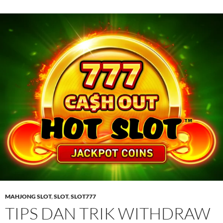
MAHJONG SLOT
,
SLOT
,
SLOT777
TIPS DAN TRIK WITHDRAW