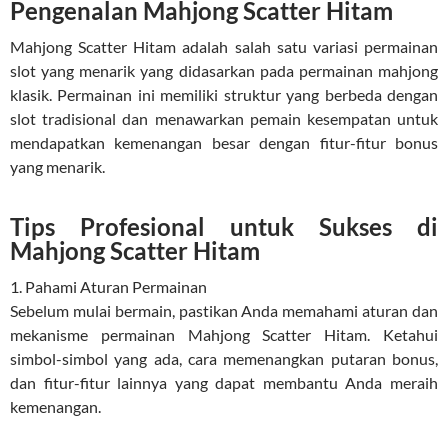
Pengenalan Mahjong Scatter Hitam
Mahjong Scatter Hitam adalah salah satu variasi permainan
slot yang menarik yang didasarkan pada permainan mahjong
klasik. Permainan ini memiliki struktur yang berbeda dengan
slot tradisional dan menawarkan pemain kesempatan untuk
mendapatkan kemenangan besar dengan fitur-fitur bonus
yang menarik.
Tips Profesional untuk Sukses di
Mahjong Scatter Hitam
1. Pahami Aturan Permainan
Sebelum mulai bermain, pastikan Anda memahami aturan dan
mekanisme permainan Mahjong Scatter Hitam. Ketahui
simbol-simbol yang ada, cara memenangkan putaran bonus,
dan fitur-fitur lainnya yang dapat membantu Anda meraih
kemenangan.