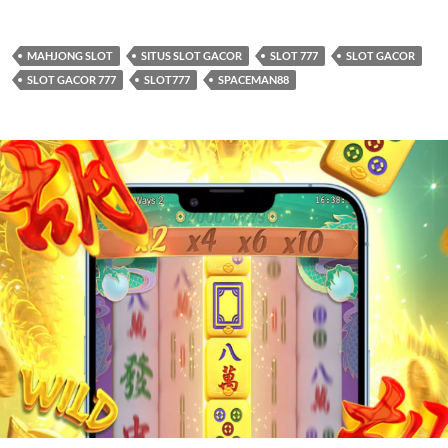
MAHJONG SLOT
SITUS SLOT GACOR
SLOT 777
SLOT GACOR
SLOT GACOR 777
SLOT777
SPACEMAN88