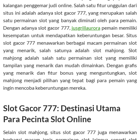
kalangan penggemar judi online. Salah satu fitur unggulan dari
situs ini adalah adanya slot gacor 777, yang merupakan salah
satu permainan slot yang banyak diminati oleh para pemain.
Dengan adanya slot gacor 777,
jusgrillaurora
pemain memiliki
kesempatan untuk mendapatkan keberuntungan besar. Situs
slot gacor 777 menawarkan berbagai macam permainan slot
yang menarik, salah satunya adalah slot mahjong. Slot
mahjong adalah salah satu permainan slot yang memiliki
tampilan yang menarik dan mudah dimainkan. Dengan grafis
yang menarik dan fitur bonus yang menguntungkan, slot
mahjong menjadi pilihan yang tepat bagi para pemain yang
ingin mencoba keberuntungan mereka.
Slot Gacor 777: Destinasi Utama
Para Pecinta Slot Online
Selain slot mahjong, situs slot gacor 777 juga menawarkan
berbagai macam jenis permainan slot lainnya seperti slot