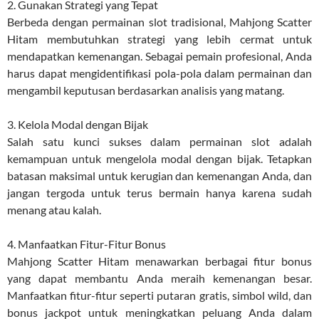
2. Gunakan Strategi yang Tepat
Berbeda dengan permainan slot tradisional, Mahjong Scatter
Hitam membutuhkan strategi yang lebih cermat untuk
mendapatkan kemenangan. Sebagai pemain profesional, Anda
harus dapat mengidentifikasi pola-pola dalam permainan dan
mengambil keputusan berdasarkan analisis yang matang.
3. Kelola Modal dengan Bijak
Salah satu kunci sukses dalam permainan slot adalah
kemampuan untuk mengelola modal dengan bijak. Tetapkan
batasan maksimal untuk kerugian dan kemenangan Anda, dan
jangan tergoda untuk terus bermain hanya karena sudah
menang atau kalah.
4. Manfaatkan Fitur-Fitur Bonus
Mahjong Scatter Hitam menawarkan berbagai fitur bonus
yang dapat membantu Anda meraih kemenangan besar.
Manfaatkan fitur-fitur seperti putaran gratis, simbol wild, dan
bonus jackpot untuk meningkatkan peluang Anda dalam