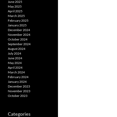
June 2025
May 2025
April 2025
March 2025
February 2025
January 2025
December 2024
November 2024
October 2024
September 2024
August 2024
July 2024
June 2024
May 2024
April 2024
March 2024
February 2024
January 2024
December 2023
November 2023
October 2023
Categories