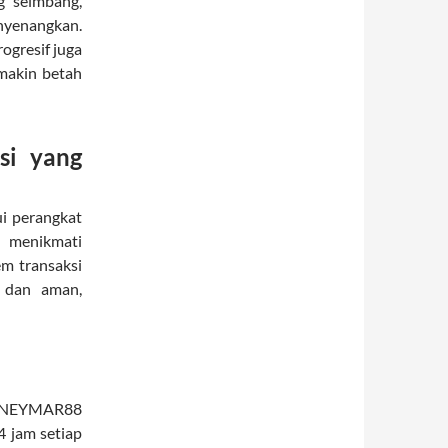
g seimbang,
nyenangkan.
rogresif juga
makin betah
si yang
i perangkat
 menikmati
em transaksi
 dan aman,
l, NEYMAR88
 jam setiap