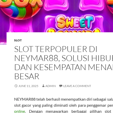
SLOT
SLOT TERPOPULER DI
NEYMAR88, SOLUSI HIB
DAN KESEMPATAN MEN
BESAR
JUNE 11, 2025
ADMIN
LEAVE A COMMENT
NEYMAR88 telah berhasil menempatkan diri sebagai sala
slot gacor yang paling diminati oleh para penggemar p
online
. Dengan menawarkan berbagai pilihan slot 