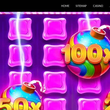
HOME
SITEMAP
CASINO