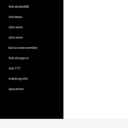
link sbobet88
slot depo
slot resmi
slot resmi
bonus new member
link slot gacor
slot 777
mahjong slot
spaceman