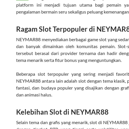
platform ini menjadi tujuan utama bagi pemain y
pengalaman bermain seru sekaligus peluang kemenangan 
Ragam Slot Terpopuler di NEYMAR
NEYMAR88 menyediakan berbagai game slot yang sedan
dan banyak dimainkan oleh komunitas pemain. Slot-s
tersebut berasal dari provider ternama dan hadir den
tema menarik serta fitur bonus yang menguntungkan.
Beberapa slot terpopuler yang sering menjadi favori
NEYMAR88 antara lain adalah slot dengan tema klasik, 
fantasi, dan budaya populer yang disajikan dengan gr
dan animasi halus.
Kelebihan Slot di NEYMAR88
Selain tema dan grafis yang menarik, slot di NEYMAR88 