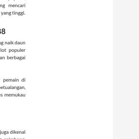
ang mencari
yang tinggi.
88
g naik daun
lot populer
gan berbagai
t pemain di
petualangan,
afis memukau
juga dikenal