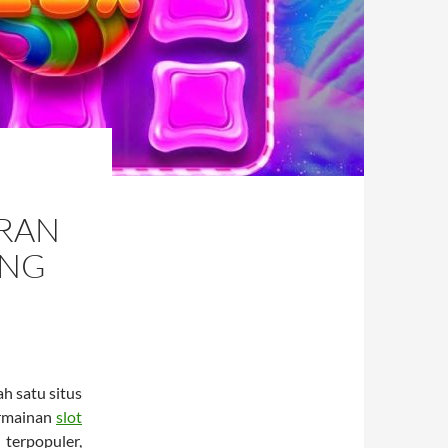
URAN
ANG
h satu situs
ermainan
slot
terpopuler,