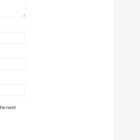
the next