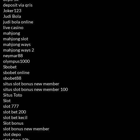
deposit via qris
Joker123
Judi Bola
judi bola online
live casino
mahjong
mahjong slot
mahjong ways
mahjong ways 2
neymar88
olympus1000
Sbobet
sbobet online
sbobet88
situs slot bonus new member
situs slot bonus new member 100
Situs Toto
Slot
slot 777
slot bet 200
slot bet kecil
Slot bonus
slot bonus new member
slot depo
slot depo 10k