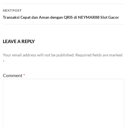
NEXT POST
Transaksi Cepat dan Aman dengan QRIS di NEYMAR88 Slot Gacor
LEAVE A REPLY
Your email address will not be published.
Required fields are marked
*
Comment
*