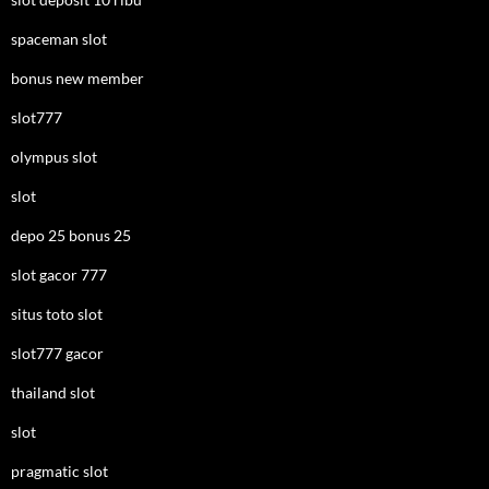
spaceman slot
bonus new member
slot777
olympus slot
slot
depo 25 bonus 25
slot gacor 777
situs toto slot
slot777 gacor
thailand slot
slot
pragmatic slot