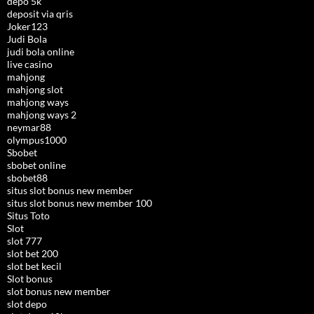
depo 5k
deposit via qris
Joker123
Judi Bola
judi bola online
live casino
mahjong
mahjong slot
mahjong ways
mahjong ways 2
neymar88
olympus1000
Sbobet
sbobet online
sbobet88
situs slot bonus new member
situs slot bonus new member 100
Situs Toto
Slot
slot 777
slot bet 200
slot bet kecil
Slot bonus
slot bonus new member
slot depo