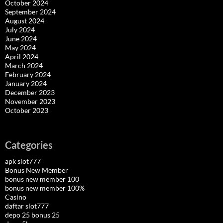
October 2024
September 2024
August 2024
July 2024
June 2024
May 2024
April 2024
March 2024
February 2024
January 2024
December 2023
November 2023
October 2023
Categories
apk slot777
Bonus New Member
bonus new member 100
bonus new member 100%
Casino
daftar slot777
depo 25 bonus 25