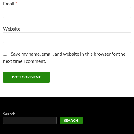
Email
*
Website
Save my name, email, and website in this browser for the
next time I comment.
Search
SEARCH