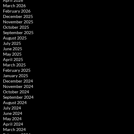
April 2026
March 2026
February 2026
December 2025
November 2025
October 2025
September 2025
August 2025
July 2025
June 2025
May 2025
April 2025
March 2025
February 2025
January 2025
December 2024
November 2024
October 2024
September 2024
August 2024
July 2024
June 2024
May 2024
April 2024
March 2024