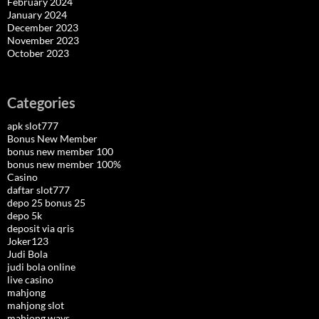
February 2024
January 2024
December 2023
November 2023
October 2023
Categories
apk slot777
Bonus New Member
bonus new member 100
bonus new member 100%
Casino
daftar slot777
depo 25 bonus 25
depo 5k
deposit via qris
Joker123
Judi Bola
judi bola online
live casino
mahjong
mahjong slot
mahjong ways