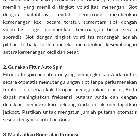
memilih yang memiliki tingkat volatilitas menengah. Slot
dengan volatilitas rendah cenderung memberikan
kemenangan kecil secara teratur, sementara slot dengan
volatilitas tinggi memberikan kemenangan besar secara
sporadis. Slot dengan tingkat volatilitas menengah adalah
pilihan terbaik karena mereka memberikan keseimbangan
antara kemenangan kecil dan besar.
2. Gunakan Fitur Auto Spin
Fitur auto spin adalah fitur yang memungkinkan Anda untuk
secara otomatis memutar gulungan slot tanpa perlu menekan
tombol spin setiap kali. Dengan menggunakan fitur ini, Anda
dapat meningkatkan frekuensi putaran Anda dan dengan
demikian meningkatkan peluang Anda untuk mendapatkan
jackpot. Pastikan untuk mengatur jumlah putaran otomatis
sesuai dengan kebutuhan Anda.
3. Manfaatkan Bonus dan Promosi