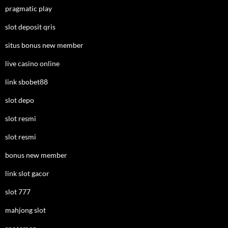
pragmatic play
slot deposit qris
situs bonus new member
live casino online
link sbobet88
slot depo
slot resmi
slot resmi
bonus new member
link slot gacor
slot 777
mahjong slot