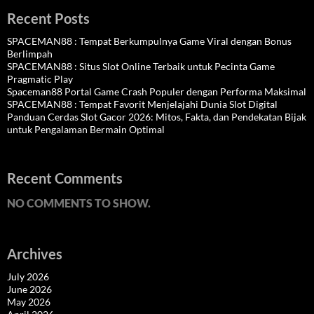
Recent Posts
SPACEMAN88 : Tempat Berkumpulnya Game Viral dengan Bonus
Berlimpah
SPACEMAN88 : Situs Slot Online Terbaik untuk Pecinta Game
Pragmatic Play
Spaceman88 Portal Game Crash Populer dengan Performa Maksimal
SPACEMAN88 : Tempat Favorit Menjelajahi Dunia Slot Digital
Panduan Cerdas Slot Gacor 2026: Mitos, Fakta, dan Pendekatan Bijak
untuk Pengalaman Bermain Optimal
Recent Comments
NO COMMENTS TO SHOW.
Archives
July 2026
June 2026
May 2026