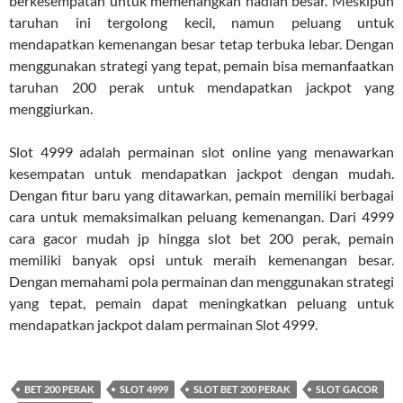
berkesempatan untuk memenangkan hadiah besar. Meskipun
taruhan ini tergolong kecil, namun peluang untuk
mendapatkan kemenangan besar tetap terbuka lebar. Dengan
menggunakan strategi yang tepat, pemain bisa memanfaatkan
taruhan 200 perak untuk mendapatkan jackpot yang
menggiurkan.
Slot 4999 adalah permainan slot online yang menawarkan
kesempatan untuk mendapatkan jackpot dengan mudah.
Dengan fitur baru yang ditawarkan, pemain memiliki berbagai
cara untuk memaksimalkan peluang kemenangan. Dari 4999
cara gacor mudah jp hingga slot bet 200 perak, pemain
memiliki banyak opsi untuk meraih kemenangan besar.
Dengan memahami pola permainan dan menggunakan strategi
yang tepat, pemain dapat meningkatkan peluang untuk
mendapatkan jackpot dalam permainan Slot 4999.
BET 200 PERAK
SLOT 4999
SLOT BET 200 PERAK
SLOT GACOR