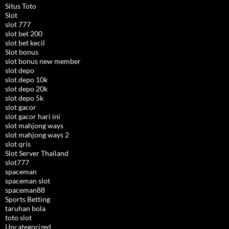
Situs Toto
Slot
slot 777
slot bet 200
slot bet kecil
Slot bonus
slot bonus new member
slot depo
slot depo 10k
slot depo 20k
slot depo 5k
slot gacor
slot gacor hari ini
slot mahjong ways
slot mahjong ways 2
slot qris
Slot Server Thailand
slot777
spaceman
spaceman slot
spaceman88
Sports Betting
taruhan bola
toto slot
Uncategorized