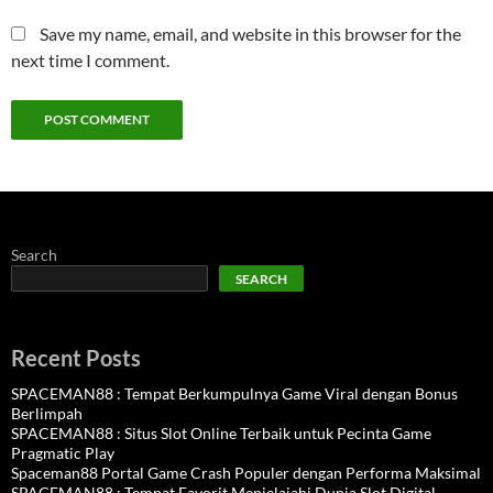
Save my name, email, and website in this browser for the
next time I comment.
Search
SEARCH
Recent Posts
SPACEMAN88 : Tempat Berkumpulnya Game Viral dengan Bonus
Berlimpah
SPACEMAN88 : Situs Slot Online Terbaik untuk Pecinta Game
Pragmatic Play
Spaceman88 Portal Game Crash Populer dengan Performa Maksimal
SPACEMAN88 : Tempat Favorit Menjelajahi Dunia Slot Digital