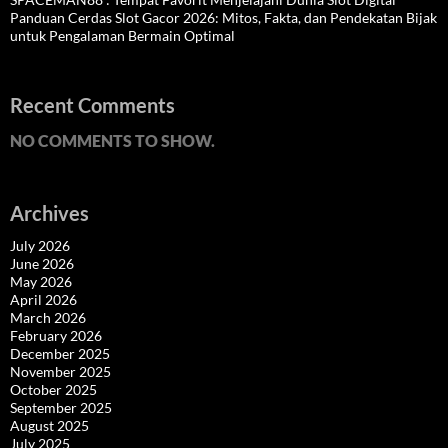
Panduan Cerdas Slot Gacor 2026: Mitos, Fakta, dan Pendekatan Bijak
untuk Pengalaman Bermain Optimal
Recent Comments
NO COMMENTS TO SHOW.
Archives
July 2026
June 2026
May 2026
April 2026
March 2026
February 2026
December 2025
November 2025
October 2025
September 2025
August 2025
July 2025