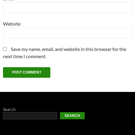
Website
Save my name, email, and website in this browser for the
next time I comment.
Search
SEARCH