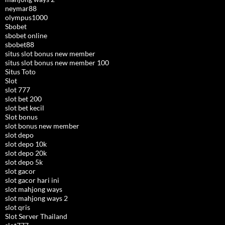
neymar88
olympus1000
Sbobet
sbobet online
sbobet88
situs slot bonus new member
situs slot bonus new member 100
Situs Toto
Slot
slot 777
slot bet 200
slot bet kecil
Slot bonus
slot bonus new member
slot depo
slot depo 10k
slot depo 20k
slot depo 5k
slot gacor
slot gacor hari ini
slot mahjong ways
slot mahjong ways 2
slot qris
Slot Server Thailand