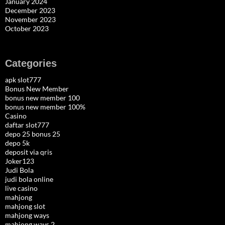
January 2024
December 2023
November 2023
October 2023
Categories
apk slot777
Bonus New Member
bonus new member 100
bonus new member 100%
Casino
daftar slot777
depo 25 bonus 25
depo 5k
deposit via qris
Joker123
Judi Bola
judi bola online
live casino
mahjong
mahjong slot
mahjong ways
mahjong ways 2