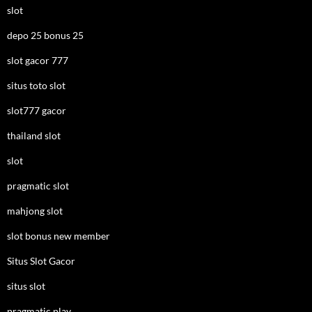
slot
depo 25 bonus 25
slot gacor 777
situs toto slot
slot777 gacor
thailand slot
slot
pragmatic slot
mahjong slot
slot bonus new member
Situs Slot Gacor
situs slot
pragmatic play