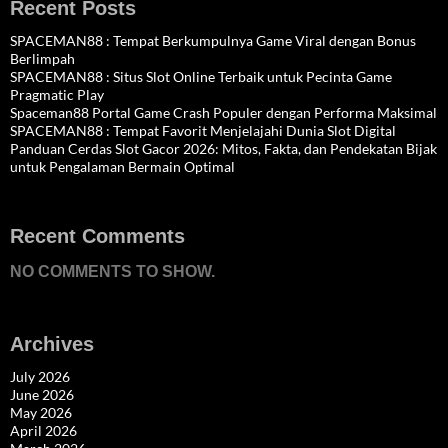
Recent Posts
SPACEMAN88 : Tempat Berkumpulnya Game Viral dengan Bonus
Berlimpah
SPACEMAN88 : Situs Slot Online Terbaik untuk Pecinta Game
Pragmatic Play
Spaceman88 Portal Game Crash Populer dengan Performa Maksimal
SPACEMAN88 : Tempat Favorit Menjelajahi Dunia Slot Digital
Panduan Cerdas Slot Gacor 2026: Mitos, Fakta, dan Pendekatan Bijak
untuk Pengalaman Bermain Optimal
Recent Comments
NO COMMENTS TO SHOW.
Archives
July 2026
June 2026
May 2026
April 2026