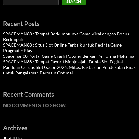
SEARCH
Recent Posts
SPACEMAN88 : Tempat Berkumpulnya Game Viral dengan Bonus
Berlimpah
SPACEMAN88 : Situs Slot Online Terbaik untuk Pecinta Game
Pragmatic Play
Spaceman88 Portal Game Crash Populer dengan Performa Maksimal
SPACEMAN88 : Tempat Favorit Menjelajahi Dunia Slot Digital
Panduan Cerdas Slot Gacor 2026: Mitos, Fakta, dan Pendekatan Bijak
untuk Pengalaman Bermain Optimal
Recent Comments
NO COMMENTS TO SHOW.
Archives
July 2026