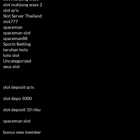
slot mahjong ways 2
slot qris
Slot Server Thailand
slot777
spaceman
spaceman slot
spaceman88
Sports Betting
taruhan bola
toto slot
Uncategorized
zeus slot
slot deposit qris
slot depo 5000
slot deposit 10 ribu
spaceman slot
bonus new member