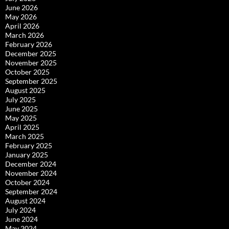
June 2026
May 2026
April 2026
March 2026
February 2026
December 2025
November 2025
October 2025
September 2025
August 2025
July 2025
June 2025
May 2025
April 2025
March 2025
February 2025
January 2025
December 2024
November 2024
October 2024
September 2024
August 2024
July 2024
June 2024
May 2024