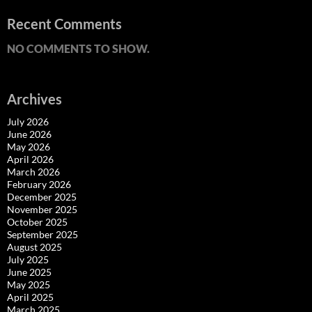
Recent Comments
NO COMMENTS TO SHOW.
Archives
July 2026
June 2026
May 2026
April 2026
March 2026
February 2026
December 2025
November 2025
October 2025
September 2025
August 2025
July 2025
June 2025
May 2025
April 2025
March 2025