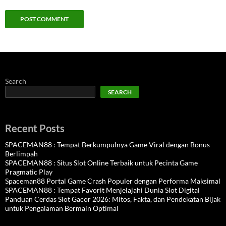
Search
SEARCH
Recent Posts
SPACEMAN88 : Tempat Berkumpulnya Game Viral dengan Bonus
Berlimpah
SPACEMAN88 : Situs Slot Online Terbaik untuk Pecinta Game
Pragmatic Play
Spaceman88 Portal Game Crash Populer dengan Performa Maksimal
SPACEMAN88 : Tempat Favorit Menjelajahi Dunia Slot Digital
Panduan Cerdas Slot Gacor 2026: Mitos, Fakta, dan Pendekatan Bijak
untuk Pengalaman Bermain Optimal