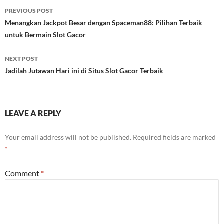
Post
PREVIOUS POST
navigation
Menangkan Jackpot Besar dengan Spaceman88: Pilihan Terbaik
untuk Bermain Slot Gacor
NEXT POST
Jadilah Jutawan Hari ini di Situs Slot Gacor Terbaik
LEAVE A REPLY
Your email address will not be published.
Required fields are marked
*
Comment
*