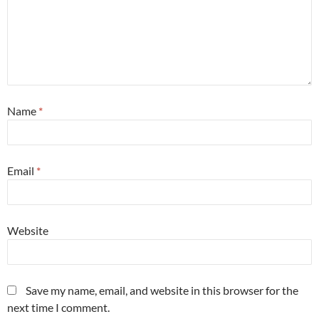
Name
*
Email
*
Website
Save my name, email, and website in this browser for the
next time I comment.