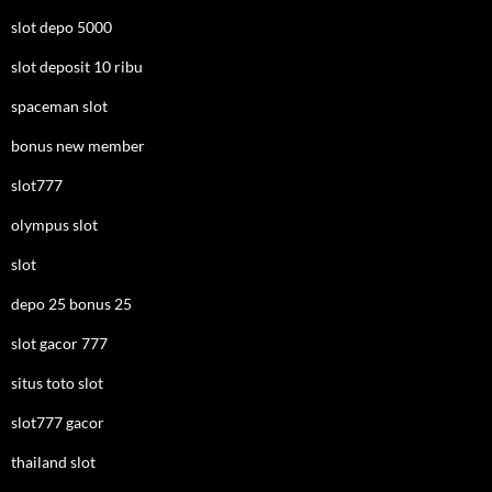
slot depo 5000
slot deposit 10 ribu
spaceman slot
bonus new member
slot777
olympus slot
slot
depo 25 bonus 25
slot gacor 777
situs toto slot
slot777 gacor
thailand slot