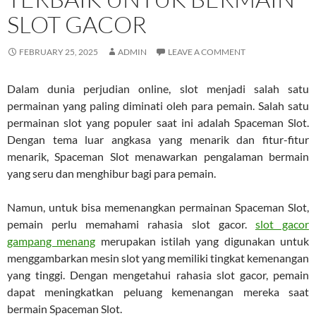
SLOT GACOR
FEBRUARY 25, 2025
ADMIN
LEAVE A COMMENT
Dalam dunia perjudian online, slot menjadi salah satu
permainan yang paling diminati oleh para pemain. Salah satu
permainan slot yang populer saat ini adalah Spaceman Slot.
Dengan tema luar angkasa yang menarik dan fitur-fitur
menarik, Spaceman Slot menawarkan pengalaman bermain
yang seru dan menghibur bagi para pemain.
Namun, untuk bisa memenangkan permainan Spaceman Slot,
pemain perlu memahami rahasia slot gacor.
slot gacor
gampang menang
merupakan istilah yang digunakan untuk
menggambarkan mesin slot yang memiliki tingkat kemenangan
yang tinggi. Dengan mengetahui rahasia slot gacor, pemain
dapat meningkatkan peluang kemenangan mereka saat
bermain Spaceman Slot.