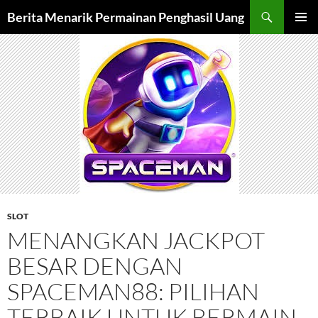
Skip
Search
Berita Menarik Permainan Penghasil Uang
to
PRIMAR
content
MENU
SLOT
MENANGKAN JACKPOT
BESAR DENGAN
SPACEMAN88: PILIHAN
TERBAIK UNTUK BERMAIN