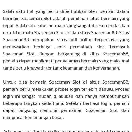
Salah satu hal yang perlu diperhatikan oleh pemain dalam
bermain Spaceman Slot adalah pemilihan situs bermain yang
tepat. Salah satu situs bermain yang sangat direkomendasikan
untuk bermain Spaceman Slot adalah situs Spaceman88. Situs
Spaceman88 merupakan situs judi online terpercaya yang
menawarkan berbagai jenis permainan slot, termasuk
Spaceman Slot. Dengan bergabung di situs Spaceman88,
pemain dapat menikmati pengalaman bermain yang maksimal
tanpa perlu khawatir tentang keamanan dan kenyamanan.
Untuk bisa bermain Spaceman Slot di situs Spaceman88,
pemain perlu melakukan proses login terlebih dahulu. Proses
login ini sangat mudah dilakukan dan hanya membutuhkan
beberapa langkah sederhana. Setelah berhasil login, pemain
dapat langsung memulai permainan Spaceman Slot dan
mengincar kemenangan besar.
Ada beberapa tips dan trik yang dapat digunakan oleh pemain