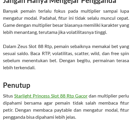
Jangan Hanya Mengejar Pengganda
Banyak pemain terlalu fokus pada multiplier sampai lupa
mengatur modal. Padahal, fitur ini tidak selalu muncul cepat.
Game dengan multiplier besar biasanya memiliki karakter yang
lebih menantang, terutama jika volatilitasnya tinggi.
Dalam Zeus Slot 88 Rtp, pemain sebaiknya memakai bet yang
sesuai saldo. Baca RTP, volatilitas, scatter, wild, dan free spin
sebelum menentukan bet. Dengan begitu, permainan terasa
lebih terkendali.
Penutup
Situs
Starlight Princess Slot 88 Rtp Gacor
dan multiplier perlu
dipahami bersama agar pemain tidak salah membaca fitur
petir. Dengan membaca paytable dan mengatur modal, fitur
pengganda bisa dipahami lebih jelas.