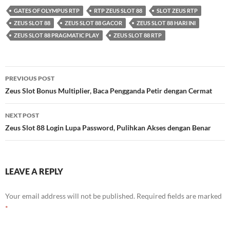
GATES OF OLYMPUS RTP
RTP ZEUS SLOT 88
SLOT ZEUS RTP
ZEUS SLOT 88
ZEUS SLOT 88 GACOR
ZEUS SLOT 88 HARI INI
ZEUS SLOT 88 PRAGMATIC PLAY
ZEUS SLOT 88 RTP
Post
PREVIOUS POST
navigation
Zeus Slot Bonus Multiplier, Baca Pengganda Petir dengan Cermat
NEXT POST
Zeus Slot 88 Login Lupa Password, Pulihkan Akses dengan Benar
LEAVE A REPLY
Your email address will not be published.
Required fields are marked
*