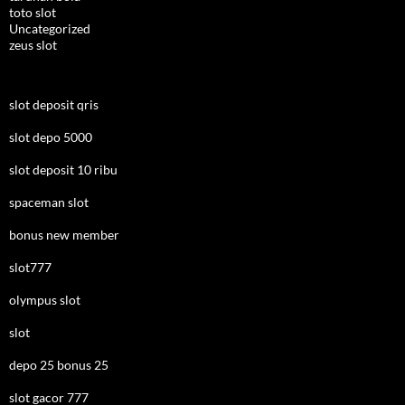
toto slot
Uncategorized
zeus slot
slot deposit qris
slot depo 5000
slot deposit 10 ribu
spaceman slot
bonus new member
slot777
olympus slot
slot
depo 25 bonus 25
slot gacor 777