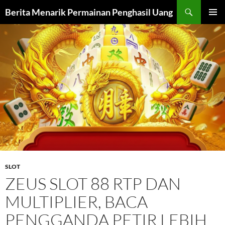
Skip
Search
Berita Menarik Permainan Penghasil Uang
to
PRIMAR
content
MENU
SLOT
ZEUS SLOT 88 RTP DAN
MULTIPLIER, BACA
PENGGANDA PETIR LEBIH