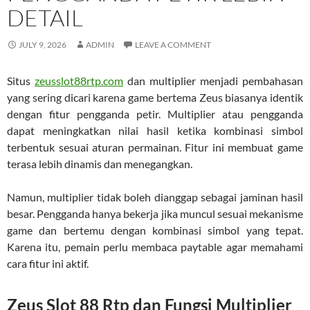
DETAIL
JULY 9, 2026
ADMIN
LEAVE A COMMENT
Situs
zeusslot88rtp.com
dan multiplier menjadi pembahasan
yang sering dicari karena game bertema Zeus biasanya identik
dengan fitur pengganda petir. Multiplier atau pengganda
dapat meningkatkan nilai hasil ketika kombinasi simbol
terbentuk sesuai aturan permainan. Fitur ini membuat game
terasa lebih dinamis dan menegangkan.
Namun, multiplier tidak boleh dianggap sebagai jaminan hasil
besar. Pengganda hanya bekerja jika muncul sesuai mekanisme
game dan bertemu dengan kombinasi simbol yang tepat.
Karena itu, pemain perlu membaca paytable agar memahami
cara fitur ini aktif.
Zeus Slot 88 Rtp dan Fungsi Multiplier