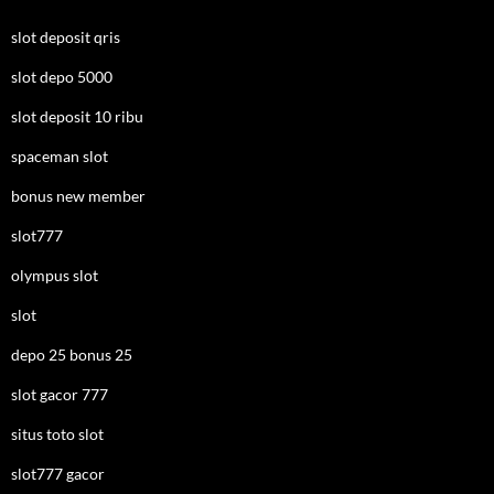
slot deposit qris
slot depo 5000
slot deposit 10 ribu
spaceman slot
bonus new member
slot777
olympus slot
slot
depo 25 bonus 25
slot gacor 777
situs toto slot
slot777 gacor