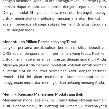
dengan memindai kode QR atau mengirimkan link depo QRIS,
pemain dapat melakukan deposit dengan cepat dan aman.
Dengan modal 5K, pemain bisa mencoba berbagai strategi
untuk meningkatkan peluang menang mereka. Berikut ini
adalah beberapa strategi sukses bermain di situs depo via
QRIS dengan modal 5K.
Menentukan Pilihan Permainan yang Tepat
Langkah pertama untuk sukses bermain di situs deposit via
QRIS adalah dengan memilih permainan yang tepat. Pastikan
untuk memilih permainan yang sesuai dengan modal 5K Anda.
Misalnya, jika Anda memiliki modal 5K, cobalah untuk bermain
di mesin slot online atau permainan kartu dengan taruhan
rendah. Hal ini akan membantu Anda mengoptimalkan
penggunaan modal dan meningkatkan peluang menang Anda.
Memiliki Rencana Manajemen Modal yang Baik
Manajemen modal adalah kunci utama dalam strategi bermain
di situs deposit via QRIS. Penting untuk memiliki rencana yang