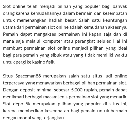
Slot online telah menjadi pilihan yang populer bagi banyak
orang karena kemudahannya dalam bermain dan kesempatan
untuk memenangkan hadiah besar. Salah satu keuntungan
utama dari permainan slot online adalah kemudahan aksesnya.
Pemain dapat mengakses permainan ini kapan saja dan di
mana saja melalui komputer atau perangkat seluler. Hal ini
membuat permainan slot online menjadi pilihan yang ideal
bagi para pemain yang sibuk atau yang tidak memiliki waktu
untuk pergi ke kasino fisik.
Situs Spaceman88 merupakan salah satu situs judi online
terpercaya yang menawarkan berbagai pilihan permainan slot.
Dengan deposit minimal sebesar 5.000 rupiah, pemain dapat
menikmati berbagai macam jenis permainan slot yang menarik.
Slot depo 5k merupakan pilihan yang populer di situs ini,
karena memberikan kesempatan bagi pemain untuk bermain
dengan modal yang terjangkau.