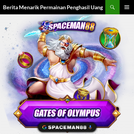
Skip
Search
Berita Menarik Permainan Penghasil Uang
to
PRIMAR
content
MENU