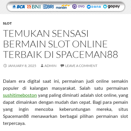
SLOT
TEMUKAN SENSASI
BERMAIN SLOT ONLINE
TERBAIK DI SPACEMAN88
JANUARY 8, 2025
ADMIN
LEAVE A COMMENT
Dalam era digital saat ini, permainan judi online semakin
populer di kalangan masyarakat. Salah satu permainan
sushitimeboston
yang paling diminati adalah slot online, yang
dapat dimainkan dengan mudah dan cepat. Bagi para pemain
yang ingin mencoba keberuntungan mereka, situs
Spaceman88 menawarkan berbagai pilihan permainan slot
terpercaya.