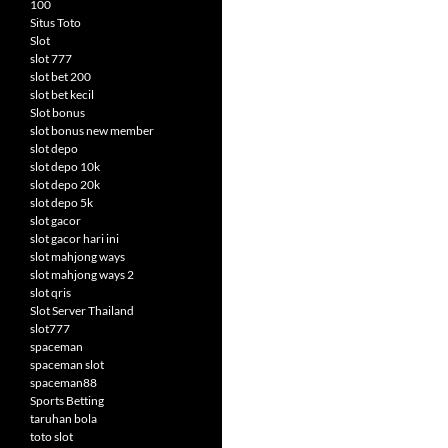
100
Situs Toto
Slot
slot 777
slot bet 200
slot bet kecil
Slot bonus
slot bonus new member
slot depo
slot depo 10k
slot depo 20k
slot depo 5k
slot gacor
slot gacor hari ini
slot mahjong ways
slot mahjong ways 2
slot qris
Slot Server Thailand
slot777
spaceman
spaceman slot
spaceman88
Sports Betting
taruhan bola
toto slot