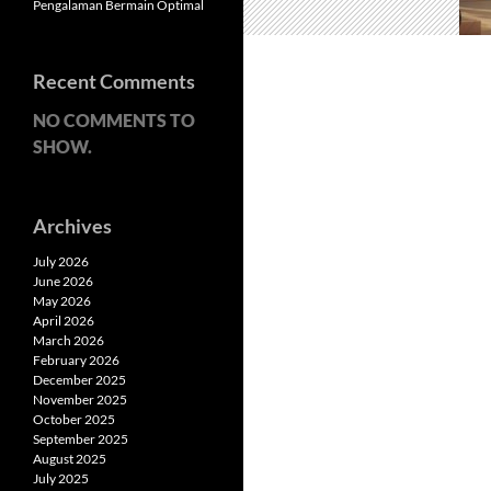
Pengalaman Bermain Optimal
Recent Comments
NO COMMENTS TO
SHOW.
Archives
July 2026
June 2026
May 2026
April 2026
March 2026
February 2026
December 2025
November 2025
October 2025
September 2025
August 2025
July 2025