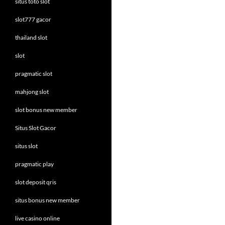
situs toto slot
slot777 gacor
thailand slot
slot
pragmatic slot
mahjong slot
slot bonus new member
Situs Slot Gacor
situs slot
pragmatic play
slot deposit qris
situs bonus new member
live casino online