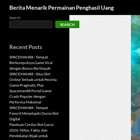
Search
Berita Menarik Permainan Penghasil Uang
Skip
Search
SEARCH
to
content
Recent Posts
SPACEMAN88 : Tempat
Berkumpulnya Game Viral
dengan Bonus Berlimpah
SPACEMAN88 : Situs Slot
Online Terbaik untuk Pecinta
Game Pragmatic Play
Spaceman88 Portal Game
Crash Populer dengan
Performa Maksimal
SPACEMAN88 : Tempat
Favorit Menjelajahi Dunia Slot
Digital
Panduan Cerdas Slot Gacor
2026: Mitos, Fakta, dan
Pendekatan Bijak untuk