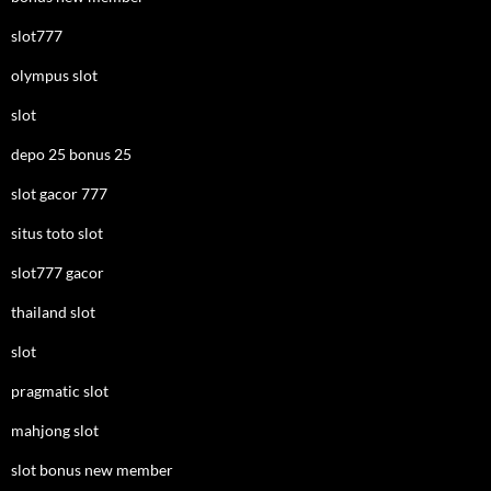
slot777
olympus slot
slot
depo 25 bonus 25
slot gacor 777
situs toto slot
slot777 gacor
thailand slot
slot
pragmatic slot
mahjong slot
slot bonus new member