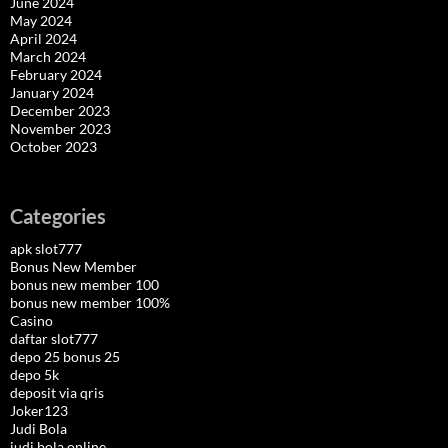
June 2024
May 2024
April 2024
March 2024
February 2024
January 2024
December 2023
November 2023
October 2023
Categories
apk slot777
Bonus New Member
bonus new member 100
bonus new member 100%
Casino
daftar slot777
depo 25 bonus 25
depo 5k
deposit via qris
Joker123
Judi Bola
judi bola online