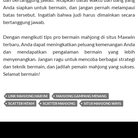
Anda siapkan untuk bermain, dan jangan pernah melampaui
batas tersebut. Ingatlah bahwa judi harus dimainkan secara
bertanggung jawab.
Dengan mengikuti tips pro bermain mahjong di situs Maxwin
terbaru, Anda dapat meningkatkan peluang kemenangan Anda
dan mendapatkan pengalaman bermain yang lebih
menyenangkan. Jangan ragu untuk mencoba berbagai strategi
dan teknik bermain, dan jadilah pemain mahjong yang sukses.
Selamat bermain!
LINK MAHJONG HARI INI
MAHJONG GAMPANG MENANG
SCATTER HITAM
SCATTER MAHJONG
SITUS MAHJONG WAYS