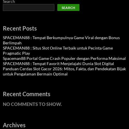
Search
SEARCH
Recent Posts
SPACEMAN88 : Tempat Berkumpulnya Game Viral dengan Bonus
Berlimpah
SPACEMAN88 : Situs Slot Online Terbaik untuk Pecinta Game
Pragmatic Play
Spaceman88 Portal Game Crash Populer dengan Performa Maksimal
SPACEMAN88 : Tempat Favorit Menjelajahi Dunia Slot Digital
Panduan Cerdas Slot Gacor 2026: Mitos, Fakta, dan Pendekatan Bijak
untuk Pengalaman Bermain Optimal
Recent Comments
NO COMMENTS TO SHOW.
Archives