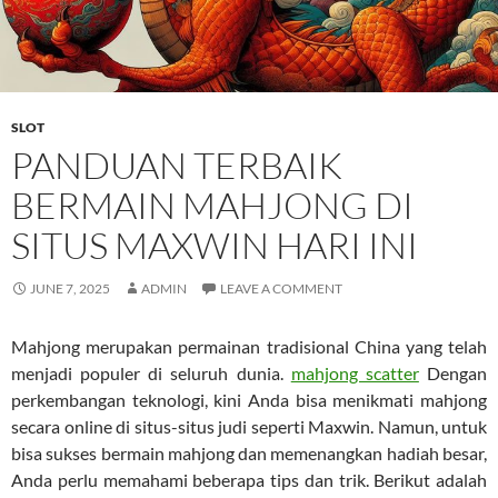
SLOT
PANDUAN TERBAIK
BERMAIN MAHJONG DI
SITUS MAXWIN HARI INI
JUNE 7, 2025
ADMIN
LEAVE A COMMENT
Mahjong merupakan permainan tradisional China yang telah
menjadi populer di seluruh dunia.
mahjong scatter
Dengan
perkembangan teknologi, kini Anda bisa menikmati mahjong
secara online di situs-situs judi seperti Maxwin. Namun, untuk
bisa sukses bermain mahjong dan memenangkan hadiah besar,
Anda perlu memahami beberapa tips dan trik. Berikut adalah