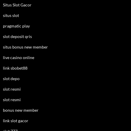
Situs Slot Gacor
situs slot
pragmatic play
slot deposit qris
situs bonus new member
live casino online
link sbobet88
slot depo
slot resmi
slot resmi
bonus new member
link slot gacor