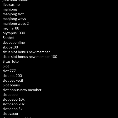
live casino
mahjong
mahjong slot
mahjong ways
mahjong ways 2
neymar88
olympus1000
Sbobet
sbobet online
sbobet88
situs slot bonus new member
situs slot bonus new member 100
Situs Toto
Slot
slot 777
slot bet 200
slot bet kecil
Slot bonus
slot bonus new member
slot depo
slot depo 10k
slot depo 20k
slot depo 5k
slot gacor