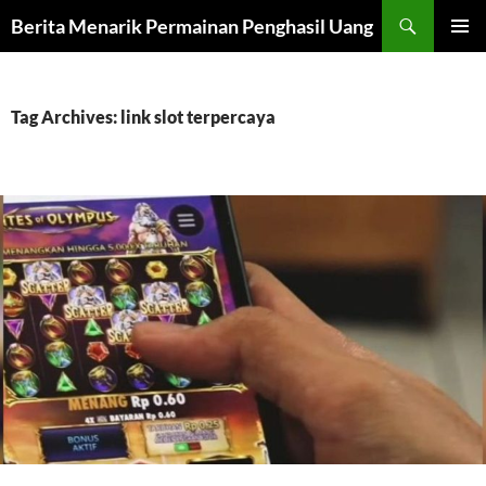
Skip
Search
Berita Menarik Permainan Penghasil Uang
to
PRIMAR
content
MENU
Tag Archives: link slot terpercaya