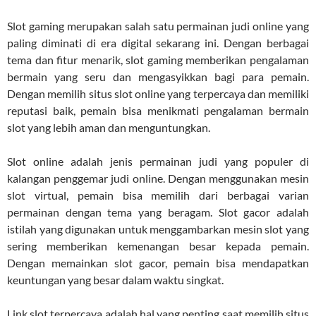
Slot gaming merupakan salah satu permainan judi online yang
paling diminati di era digital sekarang ini. Dengan berbagai
tema dan fitur menarik, slot gaming memberikan pengalaman
bermain yang seru dan mengasyikkan bagi para pemain.
Dengan memilih situs slot online yang terpercaya dan memiliki
reputasi baik, pemain bisa menikmati pengalaman bermain
slot yang lebih aman dan menguntungkan.
Slot online adalah jenis permainan judi yang populer di
kalangan penggemar judi online. Dengan menggunakan mesin
slot virtual, pemain bisa memilih dari berbagai varian
permainan dengan tema yang beragam. Slot gacor adalah
istilah yang digunakan untuk menggambarkan mesin slot yang
sering memberikan kemenangan besar kepada pemain.
Dengan memainkan slot gacor, pemain bisa mendapatkan
keuntungan yang besar dalam waktu singkat.
Link slot terpercaya adalah hal yang penting saat memilih situs