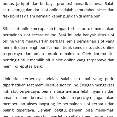
bonus, jackpot, dan berbagai promosi menarik lainnya. Salah
satu keunggulan dari slot online adalah kemudahan akses dan
fleksibilitas dalam bermain kapan pun dan di mana pun.
Situs slot online merupakan tempat terbaik untuk memainkan
permainan slot secara online. Saat ini, ada banyak situs slot
online yang menawarkan berbagai jenis permainan slot yang
menarik dan menghibur. Namun, tidak semua situs slot online
terpercaya dan aman untuk dimainkan. Oleh karena itu,
penting untuk memilih situs slot online yang terpercaya dan
memiliki reputasi baik.
Link slot terpercaya adalah salah satu hal yang perlu
diperhatikan saat memilih situs slot online. Dengan mengakses
link slot terpercaya, pemain bisa merasa lebih nyaman dan
aman dalam bermain. Link slot terpercaya juga akan
memberikan akses langsung ke permainan slot terbaru dan
paling dipercaya. Dengan begitu, pemain bisa menikmati
pengalaman bermain slot yang lebih baik dan menguntungkan.