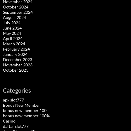
November 2024
October 2024
September 2024
August 2024
July 2024
June 2024
May 2024
April 2024
March 2024
February 2024
January 2024
December 2023
November 2023
October 2023
Categories
apk slot777
Bonus New Member
bonus new member 100
bonus new member 100%
Casino
daftar slot777