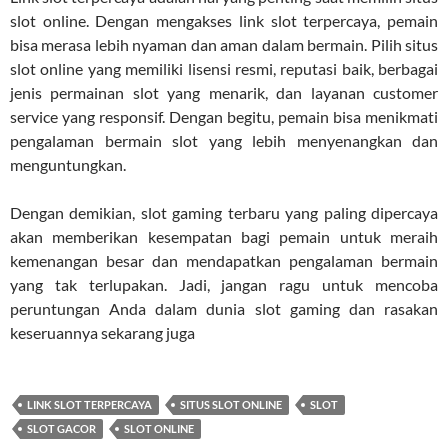
slot online. Dengan mengakses link slot terpercaya, pemain
bisa merasa lebih nyaman dan aman dalam bermain. Pilih situs
slot online yang memiliki lisensi resmi, reputasi baik, berbagai
jenis permainan slot yang menarik, dan layanan customer
service yang responsif. Dengan begitu, pemain bisa menikmati
pengalaman bermain slot yang lebih menyenangkan dan
menguntungkan.
Dengan demikian, slot gaming terbaru yang paling dipercaya
akan memberikan kesempatan bagi pemain untuk meraih
kemenangan besar dan mendapatkan pengalaman bermain
yang tak terlupakan. Jadi, jangan ragu untuk mencoba
peruntungan Anda dalam dunia slot gaming dan rasakan
keseruannya sekarang juga
LINK SLOT TERPERCAYA
SITUS SLOT ONLINE
SLOT
SLOT GACOR
SLOT ONLINE