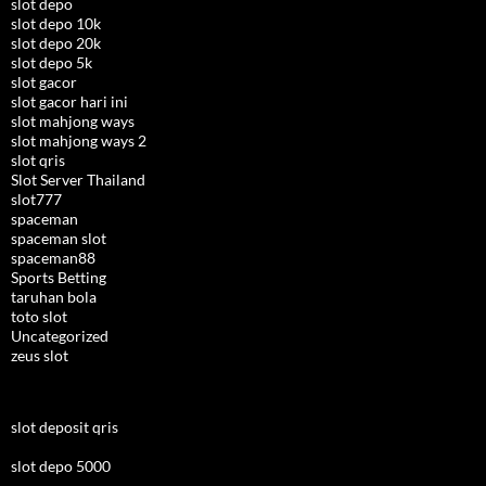
slot depo
slot depo 10k
slot depo 20k
slot depo 5k
slot gacor
slot gacor hari ini
slot mahjong ways
slot mahjong ways 2
slot qris
Slot Server Thailand
slot777
spaceman
spaceman slot
spaceman88
Sports Betting
taruhan bola
toto slot
Uncategorized
zeus slot
slot deposit qris
slot depo 5000