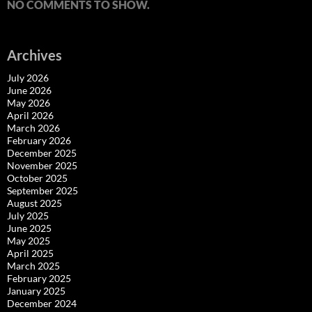
NO COMMENTS TO SHOW.
Archives
July 2026
June 2026
May 2026
April 2026
March 2026
February 2026
December 2025
November 2025
October 2025
September 2025
August 2025
July 2025
June 2025
May 2025
April 2025
March 2025
February 2025
January 2025
December 2024