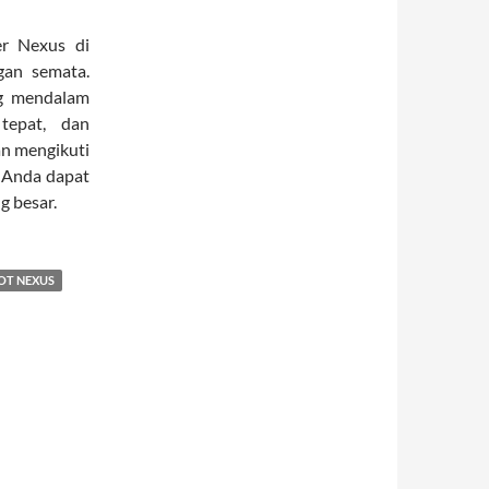
er Nexus di
gan semata.
ng mendalam
 tepat, dan
n mengikuti
, Anda dapat
g besar.
OT NEXUS