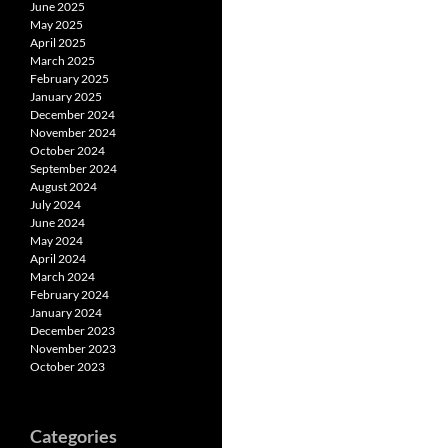
June 2025
May 2025
April 2025
March 2025
February 2025
January 2025
December 2024
November 2024
October 2024
September 2024
August 2024
July 2024
June 2024
May 2024
April 2024
March 2024
February 2024
January 2024
December 2023
November 2023
October 2023
Categories