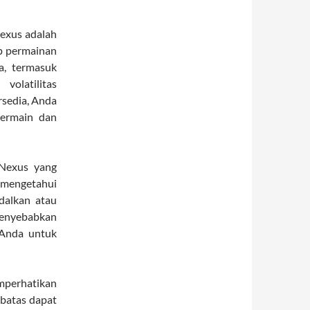
Nexus adalah
p permainan
a, termasuk
olatilitas
sedia, Anda
bermain dan
 Nexus yang
u mengetahui
dalkan atau
menyebabkan
 Anda untuk
emperhatikan
rbatas dapat