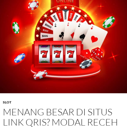
SLOT
MENANG BESAR DI SITUS
LINK QRIS? MODAL RECEH