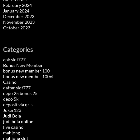
February 2024
January 2024
December 2023
November 2023
October 2023
Categories
apk slot777
Bonus New Member
bonus new member 100
bonus new member 100%
Casino
daftar slot777
depo 25 bonus 25
depo 5k
deposit via qris
Joker123
Judi Bola
judi bola online
live casino
mahjong
mahjong slot