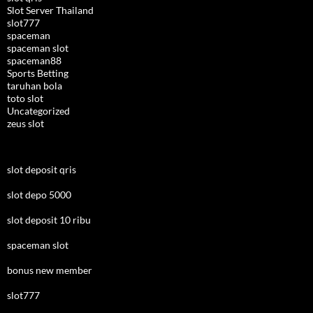
Slot Server Thailand
slot777
spaceman
spaceman slot
spaceman88
Sports Betting
taruhan bola
toto slot
Uncategorized
zeus slot
slot deposit qris
slot depo 5000
slot deposit 10 ribu
spaceman slot
bonus new member
slot777