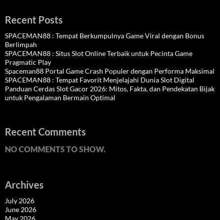
Recent Posts
SPACEMAN88 : Tempat Berkumpulnya Game Viral dengan Bonus
Berlimpah
SPACEMAN88 : Situs Slot Online Terbaik untuk Pecinta Game
Pragmatic Play
Spaceman88 Portal Game Crash Populer dengan Performa Maksimal
SPACEMAN88 : Tempat Favorit Menjelajahi Dunia Slot Digital
Panduan Cerdas Slot Gacor 2026: Mitos, Fakta, dan Pendekatan Bijak
untuk Pengalaman Bermain Optimal
Recent Comments
NO COMMENTS TO SHOW.
Archives
July 2026
June 2026
May 2026