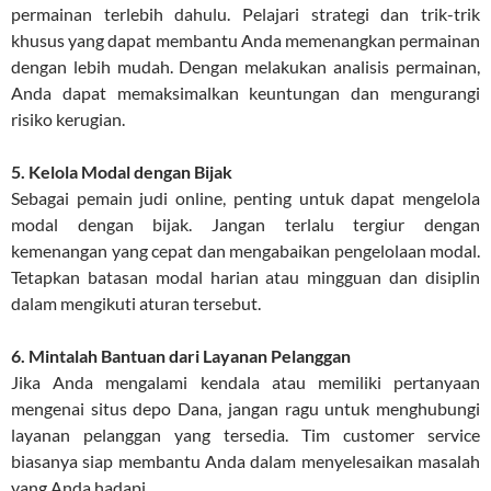
permainan terlebih dahulu. Pelajari strategi dan trik-trik
khusus yang dapat membantu Anda memenangkan permainan
dengan lebih mudah. Dengan melakukan analisis permainan,
Anda dapat memaksimalkan keuntungan dan mengurangi
risiko kerugian.
5. Kelola Modal dengan Bijak
Sebagai pemain judi online, penting untuk dapat mengelola
modal dengan bijak. Jangan terlalu tergiur dengan
kemenangan yang cepat dan mengabaikan pengelolaan modal.
Tetapkan batasan modal harian atau mingguan dan disiplin
dalam mengikuti aturan tersebut.
6. Mintalah Bantuan dari Layanan Pelanggan
Jika Anda mengalami kendala atau memiliki pertanyaan
mengenai situs depo Dana, jangan ragu untuk menghubungi
layanan pelanggan yang tersedia. Tim customer service
biasanya siap membantu Anda dalam menyelesaikan masalah
yang Anda hadapi.