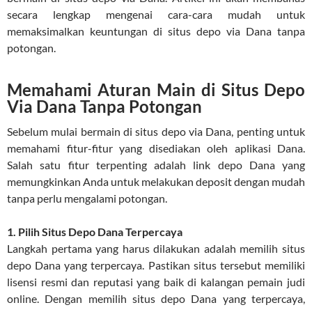
secara lengkap mengenai cara-cara mudah untuk
memaksimalkan keuntungan di situs depo via Dana tanpa
potongan.
Memahami Aturan Main di Situs Depo
Via Dana Tanpa Potongan
Sebelum mulai bermain di situs depo via Dana, penting untuk
memahami fitur-fitur yang disediakan oleh aplikasi Dana.
Salah satu fitur terpenting adalah link depo Dana yang
memungkinkan Anda untuk melakukan deposit dengan mudah
tanpa perlu mengalami potongan.
1. Pilih Situs Depo Dana Terpercaya
Langkah pertama yang harus dilakukan adalah memilih situs
depo Dana yang terpercaya. Pastikan situs tersebut memiliki
lisensi resmi dan reputasi yang baik di kalangan pemain judi
online. Dengan memilih situs depo Dana yang terpercaya,