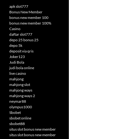
apk slot777
Bonus New Member
bonus new member 100
bonus new member 100%
Casino
daftar slot777
depo 25 bonus 25
depo 5k
deposit via qris
Joker123
Judi Bola
judi bola online
live casino
mahjong
mahjong slot
mahjong ways
mahjong ways 2
neymar88
olympus1000
Sbobet
sbobet online
sbobet88
situs slot bonus new member
situs slot bonus new member