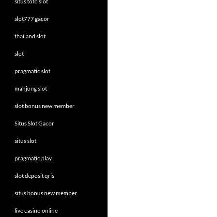
situs toto slot
slot777 gacor
thailand slot
slot
pragmatic slot
mahjong slot
slot bonus new member
Situs Slot Gacor
situs slot
pragmatic play
slot deposit qris
situs bonus new member
live casino online