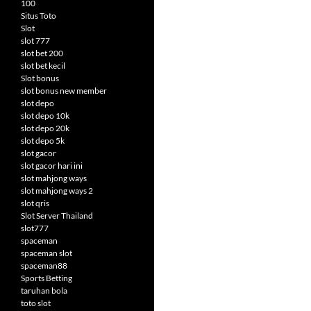
100
Situs Toto
Slot
slot 777
slot bet 200
slot bet kecil
Slot bonus
slot bonus new member
slot depo
slot depo 10k
slot depo 20k
slot depo 5k
slot gacor
slot gacor hari ini
slot mahjong ways
slot mahjong ways 2
slot qris
Slot Server Thailand
slot777
spaceman
spaceman slot
spaceman88
Sports Betting
taruhan bola
toto slot