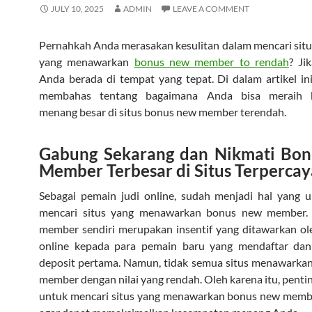
JULY 10, 2025
ADMIN
LEAVE A COMMENT
Pernahkah Anda merasakan kesulitan dalam mencari situs
yang menawarkan
bonus new member to rendah
? Ji
Anda berada di tempat yang tepat. Di dalam artikel in
membahas tentang bagaimana Anda bisa meraih 
menang besar di situs bonus new member terendah.
Gabung Sekarang dan Nikmati Bo
Member Terbesar di Situs Terpercay
Sebagai pemain judi online, sudah menjadi hal yang
mencari situs yang menawarkan bonus new member.
member sendiri merupakan insentif yang ditawarkan ole
online kepada para pemain baru yang mendaftar da
deposit pertama. Namun, tidak semua situs menawarka
member dengan nilai yang rendah. Oleh karena itu, penti
untuk mencari situs yang menawarkan bonus new memb