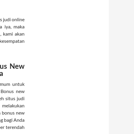
 judi online
ka iya, maka
i, kami akan
kesempatan
nus New
a
 umum untuk
 Bonus new
h situs judi
n melakukan
n bonus new
ng bagi Anda
er terendah