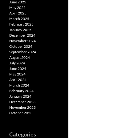
June 2025
May 2025
April 2025
March 2025
February 2025
January 2025
December 2024
November 2024
October 2024
September 2024
August 2024
July 2024
June 2024
May 2024
April 2024
March 2024
February 2024
January 2024
December 2023
November 2023
October 2023
Categories