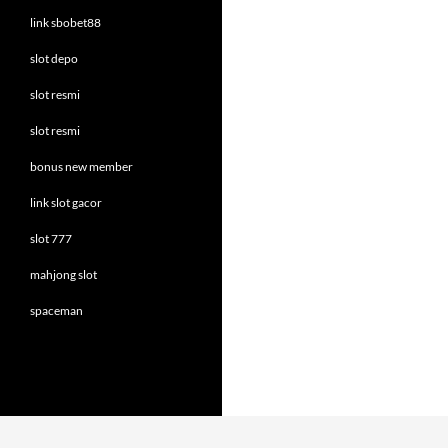
link sbobet88
slot depo
slot resmi
slot resmi
bonus new member
link slot gacor
slot 777
mahjong slot
spaceman