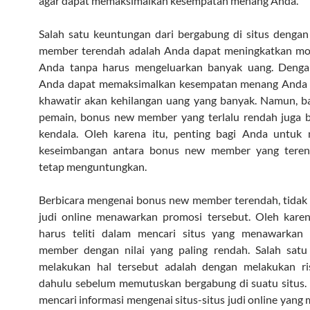
agar dapat memaksimalkan kesempatan menang Anda.
Salah satu keuntungan dari bergabung di situs denga
member terendah adalah Anda dapat meningkatkan mo
Anda tanpa harus mengeluarkan banyak uang. Denga
Anda dapat memaksimalkan kesempatan menang Anda 
khawatir akan kehilangan uang yang banyak. Namun, ba
pemain, bonus new member yang terlalu rendah juga b
kendala. Oleh karena itu, penting bagi Anda untu
keseimbangan antara bonus new member yang tere
tetap menguntungkan.
Berbicara mengenai bonus new member terendah, tidak 
judi online menawarkan promosi tersebut. Oleh karen
harus teliti dalam mencari situs yang menawarka
member dengan nilai yang paling rendah. Salah satu
melakukan hal tersebut adalah dengan melakukan ris
dahulu sebelum memutuskan bergabung di suatu situs.
mencari informasi mengenai situs-situs judi online yan