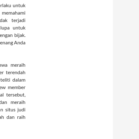
erlaku untuk
da memahami
ak terjadi
 lupa untuk
ngan bijak.
menang Anda
ahwa meraih
er terendah
teliti dalam
 new member
l tersebut,
dan meraih
n situs judi
h dan raih