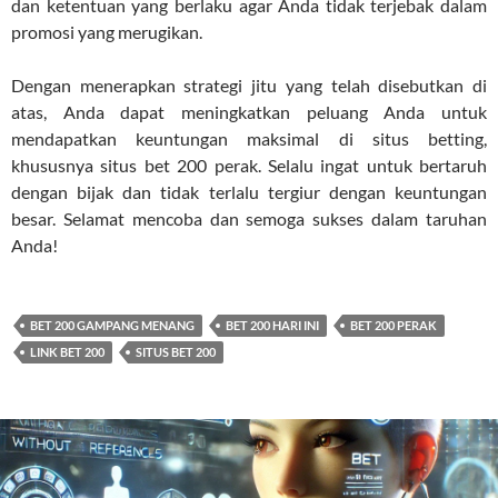
dan ketentuan yang berlaku agar Anda tidak terjebak dalam
promosi yang merugikan.
Dengan menerapkan strategi jitu yang telah disebutkan di
atas, Anda dapat meningkatkan peluang Anda untuk
mendapatkan keuntungan maksimal di situs betting,
khususnya situs bet 200 perak. Selalu ingat untuk bertaruh
dengan bijak dan tidak terlalu tergiur dengan keuntungan
besar. Selamat mencoba dan semoga sukses dalam taruhan
Anda!
BET 200 GAMPANG MENANG
BET 200 HARI INI
BET 200 PERAK
LINK BET 200
SITUS BET 200