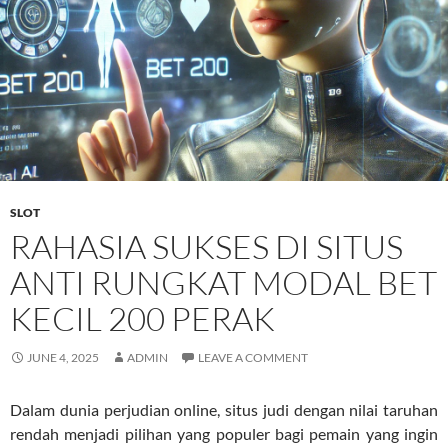
SLOT
RAHASIA SUKSES DI SITUS
ANTI RUNGKAT MODAL BET
KECIL 200 PERAK
JUNE 4, 2025
ADMIN
LEAVE A COMMENT
Dalam dunia perjudian online, situs judi dengan nilai taruhan
rendah menjadi pilihan yang populer bagi pemain yang ingin