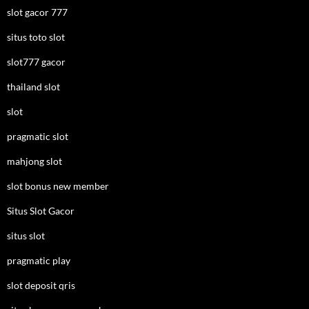
slot gacor 777
situs toto slot
slot777 gacor
thailand slot
slot
pragmatic slot
mahjong slot
slot bonus new member
Situs Slot Gacor
situs slot
pragmatic play
slot deposit qris