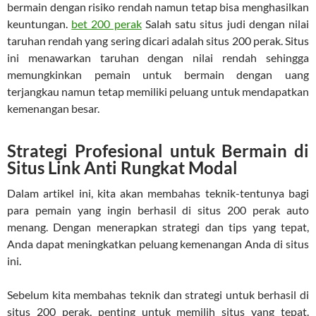
bermain dengan risiko rendah namun tetap bisa menghasilkan
keuntungan.
bet 200 perak
Salah satu situs judi dengan nilai
taruhan rendah yang sering dicari adalah situs 200 perak. Situs
ini menawarkan taruhan dengan nilai rendah sehingga
memungkinkan pemain untuk bermain dengan uang
terjangkau namun tetap memiliki peluang untuk mendapatkan
kemenangan besar.
Strategi Profesional untuk Bermain di
Situs Link Anti Rungkat Modal
Dalam artikel ini, kita akan membahas teknik-tentunya bagi
para pemain yang ingin berhasil di situs 200 perak auto
menang. Dengan menerapkan strategi dan tips yang tepat,
Anda dapat meningkatkan peluang kemenangan Anda di situs
ini.
Sebelum kita membahas teknik dan strategi untuk berhasil di
situs 200 perak, penting untuk memilih situs yang tepat.