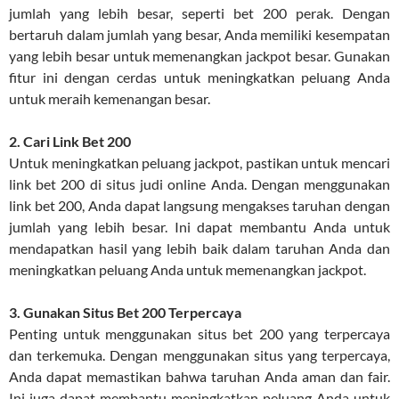
jumlah yang lebih besar, seperti bet 200 perak. Dengan
bertaruh dalam jumlah yang besar, Anda memiliki kesempatan
yang lebih besar untuk memenangkan jackpot besar. Gunakan
fitur ini dengan cerdas untuk meningkatkan peluang Anda
untuk meraih kemenangan besar.
2. Cari Link Bet 200
Untuk meningkatkan peluang jackpot, pastikan untuk mencari
link bet 200 di situs judi online Anda. Dengan menggunakan
link bet 200, Anda dapat langsung mengakses taruhan dengan
jumlah yang lebih besar. Ini dapat membantu Anda untuk
mendapatkan hasil yang lebih baik dalam taruhan Anda dan
meningkatkan peluang Anda untuk memenangkan jackpot.
3. Gunakan Situs Bet 200 Terpercaya
Penting untuk menggunakan situs bet 200 yang terpercaya
dan terkemuka. Dengan menggunakan situs yang terpercaya,
Anda dapat memastikan bahwa taruhan Anda aman dan fair.
Ini juga dapat membantu meningkatkan peluang Anda untuk