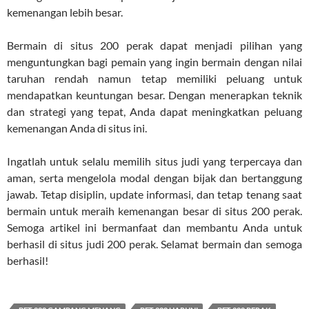
kemenangan lebih besar.
Bermain di situs 200 perak dapat menjadi pilihan yang
menguntungkan bagi pemain yang ingin bermain dengan nilai
taruhan rendah namun tetap memiliki peluang untuk
mendapatkan keuntungan besar. Dengan menerapkan teknik
dan strategi yang tepat, Anda dapat meningkatkan peluang
kemenangan Anda di situs ini.
Ingatlah untuk selalu memilih situs judi yang terpercaya dan
aman, serta mengelola modal dengan bijak dan bertanggung
jawab. Tetap disiplin, update informasi, dan tetap tenang saat
bermain untuk meraih kemenangan besar di situs 200 perak.
Semoga artikel ini bermanfaat dan membantu Anda untuk
berhasil di situs judi 200 perak. Selamat bermain dan semoga
berhasil!