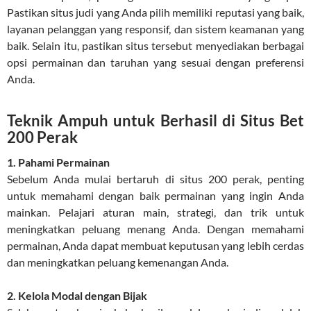
Pastikan situs judi yang Anda pilih memiliki reputasi yang baik,
layanan pelanggan yang responsif, dan sistem keamanan yang
baik. Selain itu, pastikan situs tersebut menyediakan berbagai
opsi permainan dan taruhan yang sesuai dengan preferensi
Anda.
Teknik Ampuh untuk Berhasil di Situs Bet
200 Perak
1. Pahami Permainan
Sebelum Anda mulai bertaruh di situs 200 perak, penting
untuk memahami dengan baik permainan yang ingin Anda
mainkan. Pelajari aturan main, strategi, dan trik untuk
meningkatkan peluang menang Anda. Dengan memahami
permainan, Anda dapat membuat keputusan yang lebih cerdas
dan meningkatkan peluang kemenangan Anda.
2. Kelola Modal dengan Bijak