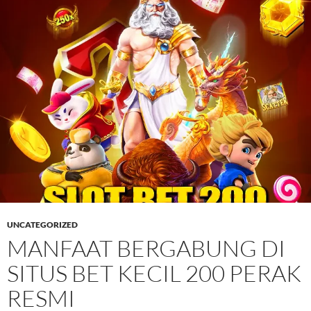
UNCATEGORIZED
MANFAAT BERGABUNG DI
SITUS BET KECIL 200 PERAK
RESMI