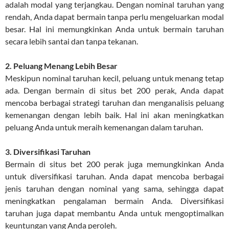
adalah modal yang terjangkau. Dengan nominal taruhan yang
rendah, Anda dapat bermain tanpa perlu mengeluarkan modal
besar. Hal ini memungkinkan Anda untuk bermain taruhan
secara lebih santai dan tanpa tekanan.
2. Peluang Menang Lebih Besar
Meskipun nominal taruhan kecil, peluang untuk menang tetap
ada. Dengan bermain di situs bet 200 perak, Anda dapat
mencoba berbagai strategi taruhan dan menganalisis peluang
kemenangan dengan lebih baik. Hal ini akan meningkatkan
peluang Anda untuk meraih kemenangan dalam taruhan.
3. Diversifikasi Taruhan
Bermain di situs bet 200 perak juga memungkinkan Anda
untuk diversifikasi taruhan. Anda dapat mencoba berbagai
jenis taruhan dengan nominal yang sama, sehingga dapat
meningkatkan pengalaman bermain Anda. Diversifikasi
taruhan juga dapat membantu Anda untuk mengoptimalkan
keuntungan yang Anda peroleh.