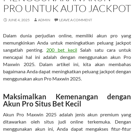
PRO UNTUK AUTO JACKPOT
JUNE 4, 2025
ADMIN
LEAVE A COMMENT
Dalam dunia perjudian online, memiliki akun pro yang
memungkinkan Anda untuk meningkatkan peluang jackpot
sangatlah penting.
200 bet kecil
Salah satu cara untuk
mencapai hal ini adalah dengan menggunakan akun Pro
Maxwin 2025. Dalam artikel ini, kita akan membahas
bagaimana Anda dapat meningkatkan peluang jackpot dengan
menggunakan akun Pro Maxwin 2025.
Maksimalkan Kemenangan dengan
Akun Pro Situs Bet Kecil
Akun Pro Maxwin 2025 adalah jenis akun premium yang
ditawarkan oleh situs judi online terkemuka. Dengan
menggunakan akun ini, Anda dapat mengakses fitur-fitur