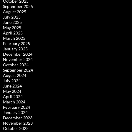
October 2025
September 2025
August 2025
July 2025
June 2025
May 2025
April 2025
March 2025
February 2025
January 2025
December 2024
November 2024
October 2024
September 2024
August 2024
July 2024
June 2024
May 2024
April 2024
March 2024
February 2024
January 2024
December 2023
November 2023
October 2023