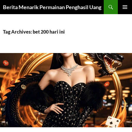
Skip
Search
Berita Menarik Permainan Penghasil Uang
to
PRIMAR
content
MENU
Tag Archives: bet 200 hari ini