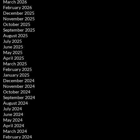
March 2026
February 2026
December 2025
November 2025
October 2025
September 2025
August 2025
July 2025
June 2025
May 2025
April 2025
March 2025
February 2025
January 2025
December 2024
November 2024
October 2024
September 2024
August 2024
July 2024
June 2024
May 2024
April 2024
March 2024
February 2024