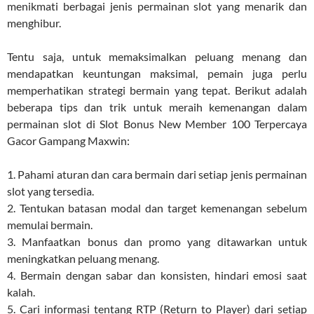
menikmati berbagai jenis permainan slot yang menarik dan
menghibur.
Tentu saja, untuk memaksimalkan peluang menang dan
mendapatkan keuntungan maksimal, pemain juga perlu
memperhatikan strategi bermain yang tepat. Berikut adalah
beberapa tips dan trik untuk meraih kemenangan dalam
permainan slot di Slot Bonus New Member 100 Terpercaya
Gacor Gampang Maxwin:
1. Pahami aturan dan cara bermain dari setiap jenis permainan
slot yang tersedia.
2. Tentukan batasan modal dan target kemenangan sebelum
memulai bermain.
3. Manfaatkan bonus dan promo yang ditawarkan untuk
meningkatkan peluang menang.
4. Bermain dengan sabar dan konsisten, hindari emosi saat
kalah.
5. Cari informasi tentang RTP (Return to Player) dari setiap