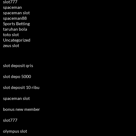
slot777
spaceman
spaceman slot
spaceman88
Sports Betting
taruhan bola
toto slot
Uncategorized
zeus slot
slot deposit qris
slot depo 5000
slot deposit 10 ribu
spaceman slot
bonus new member
slot777
olympus slot