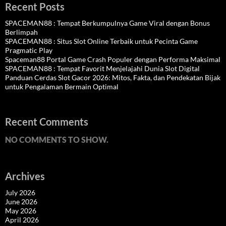
Recent Posts
SPACEMAN88 : Tempat Berkumpulnya Game Viral dengan Bonus
Berlimpah
SPACEMAN88 : Situs Slot Online Terbaik untuk Pecinta Game
Pragmatic Play
Spaceman88 Portal Game Crash Populer dengan Performa Maksimal
SPACEMAN88 : Tempat Favorit Menjelajahi Dunia Slot Digital
Panduan Cerdas Slot Gacor 2026: Mitos, Fakta, dan Pendekatan Bijak
untuk Pengalaman Bermain Optimal
Recent Comments
NO COMMENTS TO SHOW.
Archives
July 2026
June 2026
May 2026
April 2026