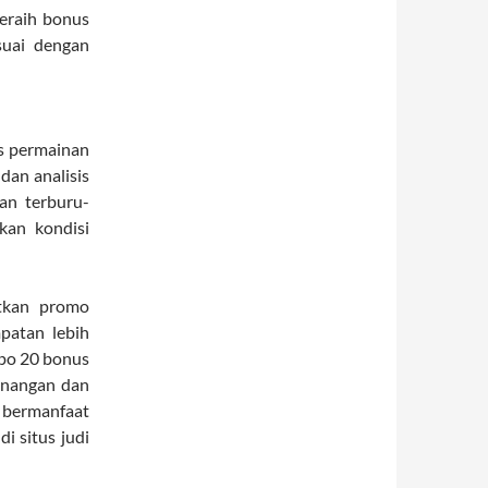
eraih bonus
suai dengan
is permainan
dan analisis
an terburu-
kan kondisi
tkan promo
patan lebih
epo 20 bonus
enangan dan
 bermanfaat
 situs judi