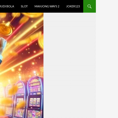
JUDI BOLA
SLOT
MAHJONG WAYS 2
JOKER123