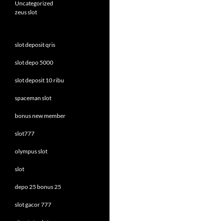
Uncategorized
zeus slot
slot deposit qris
slot depo 5000
slot deposit 10 ribu
spaceman slot
bonus new member
slot777
olympus slot
slot
depo 25 bonus 25
slot gacor 777