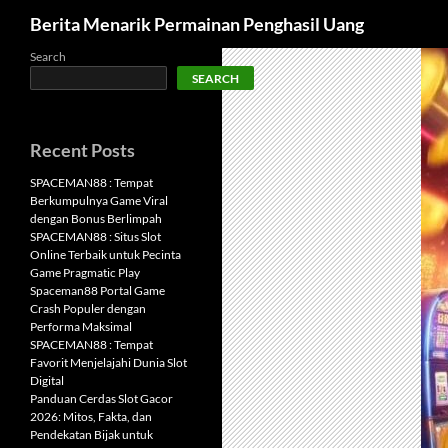
Search
Berita Menarik Permainan Penghasil Uang
Skip
Search
SEARCH
to
content
Recent Posts
SPACEMAN88 : Tempat
Berkumpulnya Game Viral
dengan Bonus Berlimpah
SPACEMAN88 : Situs Slot
Online Terbaik untuk Pecinta
Game Pragmatic Play
Spaceman88 Portal Game
Crash Populer dengan
Performa Maksimal
SPACEMAN88 : Tempat
Favorit Menjelajahi Dunia Slot
Digital
Panduan Cerdas Slot Gacor
2026: Mitos, Fakta, dan
Pendekatan Bijak untuk