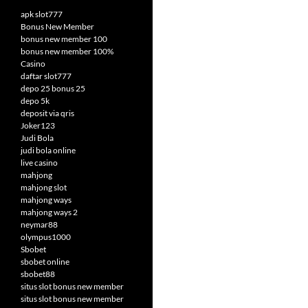
apk slot777
Bonus New Member
bonus new member 100
bonus new member 100%
Casino
daftar slot777
depo 25 bonus 25
depo 5k
deposit via qris
Joker123
Judi Bola
judi bola online
live casino
mahjong
mahjong slot
mahjong ways
mahjong ways 2
neymar88
olympus1000
Sbobet
sbobet online
sbobet88
situs slot bonus new member
situs slot bonus new member