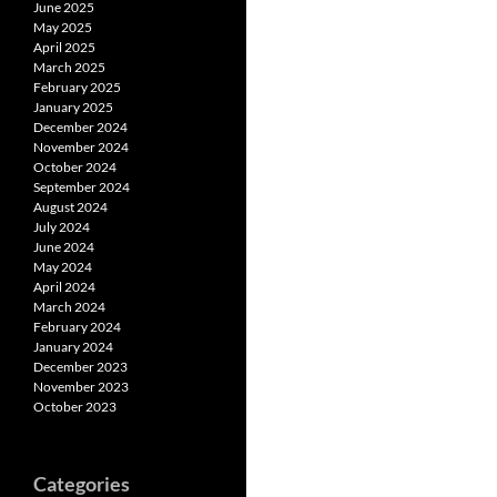
June 2025
May 2025
April 2025
March 2025
February 2025
January 2025
December 2024
November 2024
October 2024
September 2024
August 2024
July 2024
June 2024
May 2024
April 2024
March 2024
February 2024
January 2024
December 2023
November 2023
October 2023
Categories