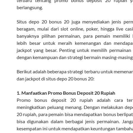
terbaru tentang promo bonus deposit 20 rupiah y
berlangsung.
Situs depo 20 bonus 20 juga menyediakan jenis per
beragam, mulai dari slot online, poker, hingga live ca
banyaknya pilihan permainan, para pemain memiliki
lebih besar untuk meraih kemenangan dan mendapa
jackpot yang besar. Penting untuk memilih permainan 
dengan kemampuan dan strategi bermain masing-masing
Berikut adalah beberapa strategi terbaru untuk memen
dan jackpot di situs depo 20 bonus 20:
1. Manfaatkan Promo Bonus Deposit 20 Rupiah
Promo bonus deposit 20 rupiah adalah cara ter
meningkatkan peluang menang. Dengan melakukan depo
20 rupiah, para pemain bisa mendapatkan bonus berlipa
bisa digunakan dalam berbagai jenis permainan. Jang
kesempatan ini untuk mendapatkan keuntungan tambah