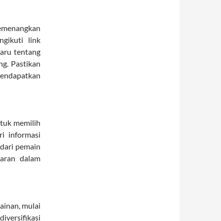
memenangkan
gikuti link
baru tentang
g. Pastikan
mendapatkan
ntuk memilih
ri informasi
n dari pemain
paran dalam
ainan, mulai
iversifikasi