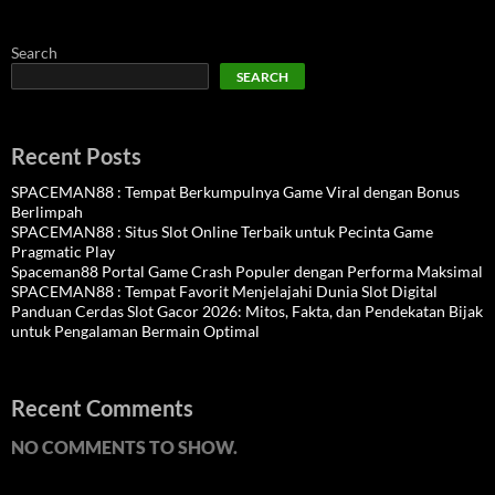
Search
SEARCH
Recent Posts
SPACEMAN88 : Tempat Berkumpulnya Game Viral dengan Bonus
Berlimpah
SPACEMAN88 : Situs Slot Online Terbaik untuk Pecinta Game
Pragmatic Play
Spaceman88 Portal Game Crash Populer dengan Performa Maksimal
SPACEMAN88 : Tempat Favorit Menjelajahi Dunia Slot Digital
Panduan Cerdas Slot Gacor 2026: Mitos, Fakta, dan Pendekatan Bijak
untuk Pengalaman Bermain Optimal
Recent Comments
NO COMMENTS TO SHOW.