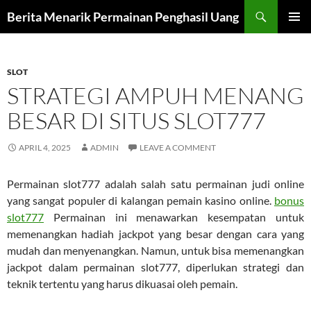
Skip
Search
Berita Menarik Permainan Penghasil Uang
to
PRIMAR
content
MENU
SLOT
STRATEGI AMPUH MENANG
BESAR DI SITUS SLOT777
APRIL 4, 2025
ADMIN
LEAVE A COMMENT
Permainan slot777 adalah salah satu permainan judi online
yang sangat populer di kalangan pemain kasino online.
bonus
slot777
Permainan ini menawarkan kesempatan untuk
memenangkan hadiah jackpot yang besar dengan cara yang
mudah dan menyenangkan. Namun, untuk bisa memenangkan
jackpot dalam permainan slot777, diperlukan strategi dan
teknik tertentu yang harus dikuasai oleh pemain.