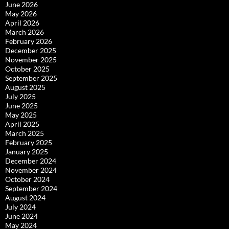
June 2026
May 2026
April 2026
March 2026
February 2026
December 2025
November 2025
October 2025
September 2025
August 2025
July 2025
June 2025
May 2025
April 2025
March 2025
February 2025
January 2025
December 2024
November 2024
October 2024
September 2024
August 2024
July 2024
June 2024
May 2024