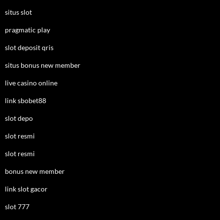
situs slot
pragmatic play
slot deposit qris
situs bonus new member
live casino online
link sbobet88
slot depo
slot resmi
slot resmi
bonus new member
link slot gacor
slot 777