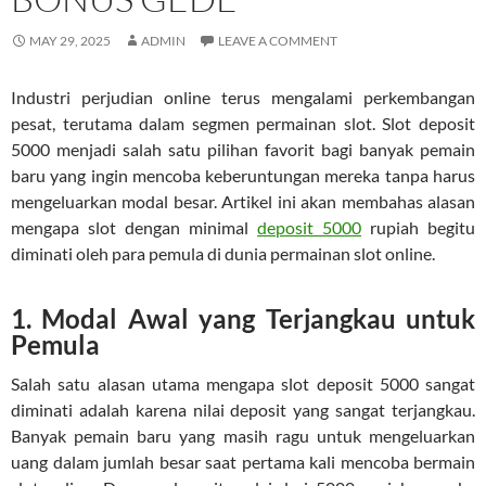
MAY 29, 2025
ADMIN
LEAVE A COMMENT
Industri perjudian online terus mengalami perkembangan
pesat, terutama dalam segmen permainan slot. Slot deposit
5000 menjadi salah satu pilihan favorit bagi banyak pemain
baru yang ingin mencoba keberuntungan mereka tanpa harus
mengeluarkan modal besar. Artikel ini akan membahas alasan
mengapa slot dengan minimal
deposit 5000
rupiah begitu
diminati oleh para pemula di dunia permainan slot online.
1. Modal Awal yang Terjangkau untuk
Pemula
Salah satu alasan utama mengapa slot deposit 5000 sangat
diminati adalah karena nilai deposit yang sangat terjangkau.
Banyak pemain baru yang masih ragu untuk mengeluarkan
uang dalam jumlah besar saat pertama kali mencoba bermain