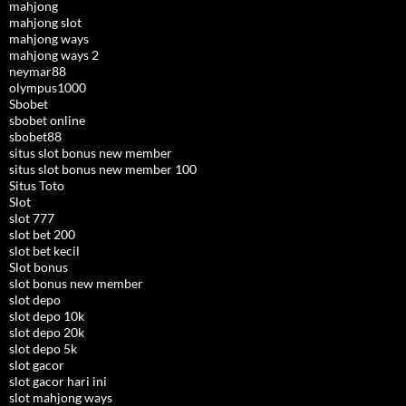
mahjong
mahjong slot
mahjong ways
mahjong ways 2
neymar88
olympus1000
Sbobet
sbobet online
sbobet88
situs slot bonus new member
situs slot bonus new member 100
Situs Toto
Slot
slot 777
slot bet 200
slot bet kecil
Slot bonus
slot bonus new member
slot depo
slot depo 10k
slot depo 20k
slot depo 5k
slot gacor
slot gacor hari ini
slot mahjong ways