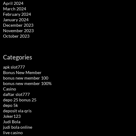
April 2024
March 2024
February 2024
January 2024
December 2023
November 2023
October 2023
Categories
apk slot777
Bonus New Member
bonus new member 100
bonus new member 100%
Casino
daftar slot777
depo 25 bonus 25
depo 5k
deposit via qris
Joker123
Judi Bola
judi bola online
live casino