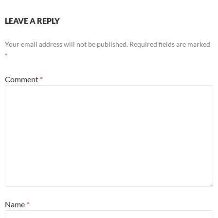
LEAVE A REPLY
Your email address will not be published.
Required fields are marked
*
Comment
*
Name
*