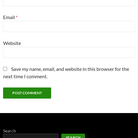
Email
*
Website
Save my name, email, and website in this browser for the
next time I comment.
Search
SEARCH