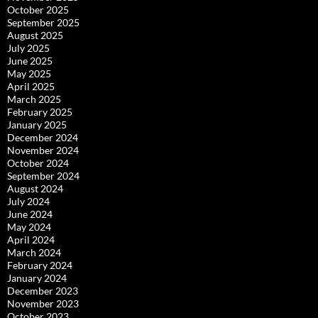
October 2025
September 2025
August 2025
July 2025
June 2025
May 2025
April 2025
March 2025
February 2025
January 2025
December 2024
November 2024
October 2024
September 2024
August 2024
July 2024
June 2024
May 2024
April 2024
March 2024
February 2024
January 2024
December 2023
November 2023
October 2023