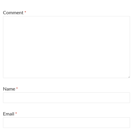
Comment
*
Name
*
Email
*