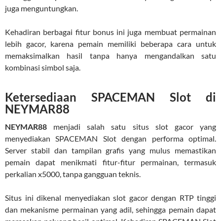
juga menguntungkan.
Kehadiran berbagai fitur bonus ini juga membuat permainan
lebih gacor, karena pemain memiliki beberapa cara untuk
memaksimalkan hasil tanpa hanya mengandalkan satu
kombinasi simbol saja.
Ketersediaan SPACEMAN Slot di
NEYMAR88
NEYMAR88
menjadi salah satu situs slot gacor yang
menyediakan SPACEMAN Slot dengan performa optimal.
Server stabil dan tampilan grafis yang mulus memastikan
pemain dapat menikmati fitur-fitur permainan, termasuk
perkalian x5000, tanpa gangguan teknis.
Situs ini dikenal menyediakan slot gacor dengan RTP tinggi
dan mekanisme permainan yang adil, sehingga pemain dapat