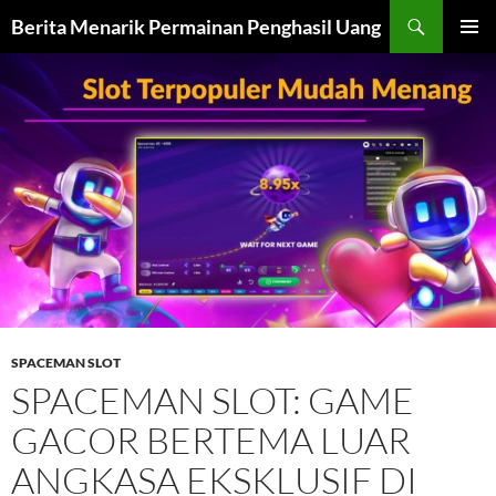
Skip
Search
Berita Menarik Permainan Penghasil Uang
to
PRIMAR
content
MENU
SPACEMAN SLOT
SPACEMAN SLOT: GAME
GACOR BERTEMA LUAR
ANGKASA EKSKLUSIF DI