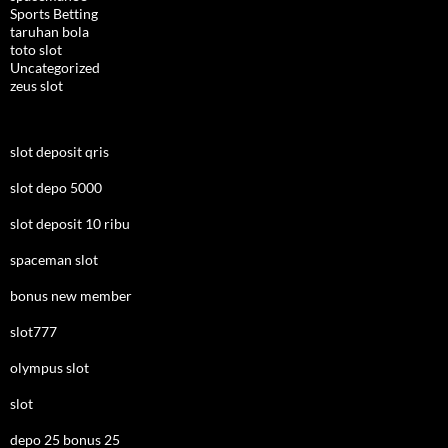
Sports Betting
taruhan bola
toto slot
Uncategorized
zeus slot
slot deposit qris
slot depo 5000
slot deposit 10 ribu
spaceman slot
bonus new member
slot777
olympus slot
slot
depo 25 bonus 25