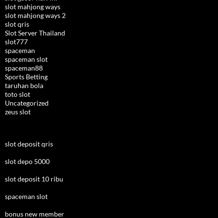
slot mahjong ways
slot mahjong ways 2
slot qris
Slot Server Thailand
slot777
spaceman
spaceman slot
spaceman88
Sports Betting
taruhan bola
toto slot
Uncategorized
zeus slot
slot deposit qris
slot depo 5000
slot deposit 10 ribu
spaceman slot
bonus new member