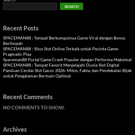
SEARCH
Recent Posts
SPACEMAN88 : Tempat Berkumpulnya Game Viral dengan Bonus
Berlimpah
SPACEMAN88 : Situs Slot Online Terbaik untuk Pecinta Game
Pragmatic Play
Spaceman88 Portal Game Crash Populer dengan Performa Maksimal
SPACEMAN88 : Tempat Favorit Menjelajahi Dunia Slot Digital
Panduan Cerdas Slot Gacor 2026: Mitos, Fakta, dan Pendekatan Bijak
untuk Pengalaman Bermain Optimal
Recent Comments
NO COMMENTS TO SHOW.
Archives