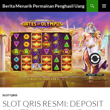
Skip
Search
Berita Menarik Permainan Penghasil Uang
to
PRIMAR
content
MENU
SLOT QRIS
SLOT QRIS RESMI: DEPOSIT