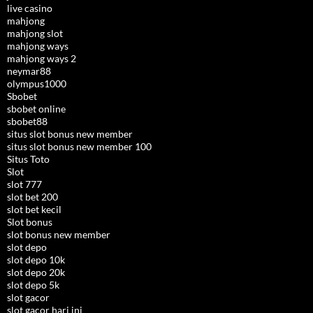
live casino
mahjong
mahjong slot
mahjong ways
mahjong ways 2
neymar88
olympus1000
Sbobet
sbobet online
sbobet88
situs slot bonus new member
situs slot bonus new member 100
Situs Toto
Slot
slot 777
slot bet 200
slot bet kecil
Slot bonus
slot bonus new member
slot depo
slot depo 10k
slot depo 20k
slot depo 5k
slot gacor
slot gacor hari ini