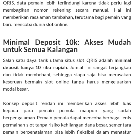
QRIS, data pemain lebih terlindungi karena tidak perlu lagi
membagikan nomor rekening secara manual. Hal ini
memberikan rasa aman tambahan, terutama bagi pemain yang
baru mencoba dunia slot online.
Minimal Deposit 10k: Akses Mudah
untuk Semua Kalangan
Salah satu daya tarik utama situs slot QRIS adalah
minimal
deposit hanya 10 ribu rupiah
. Jumlah ini sangat terjangkau
dan tidak membebani, sehingga siapa saja bisa merasakan
keseruan bermain slot online tanpa harus mengeluarkan
modal besar.
Konsep deposit rendah ini memberikan akses lebih luas
kepada para pemain pemula maupun yang sudah
berpengalaman. Pemain pemula dapat mencoba berbagai jenis
permainan slot tanpa risiko kehilangan dana besar, sementara
pemain berpengalaman bisa lebih fleksibel dalam mengatur