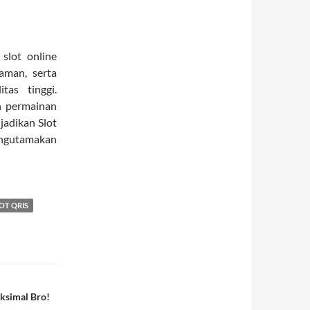
slot online
aman, serta
tas tinggi.
n permainan
jadikan Slot
engutamakan
OT QRIS
ksimal Bro!