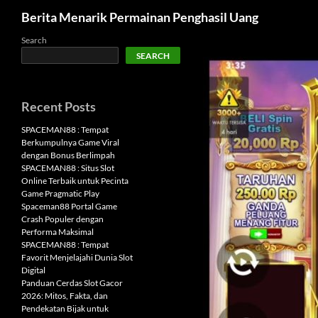
Search
Berita Menarik Permainan Penghasil Uang
Skip
Search
SEARCH
to
content
Recent Posts
SPACEMAN88 : Tempat
Berkumpulnya Game Viral
dengan Bonus Berlimpah
SPACEMAN88 : Situs Slot
Online Terbaik untuk Pecinta
Game Pragmatic Play
Spaceman88 Portal Game
Crash Populer dengan
Performa Maksimal
SPACEMAN88 : Tempat
Favorit Menjelajahi Dunia Slot
Digital
Panduan Cerdas Slot Gacor
2026: Mitos, Fakta, dan
Pendekatan Bijak untuk