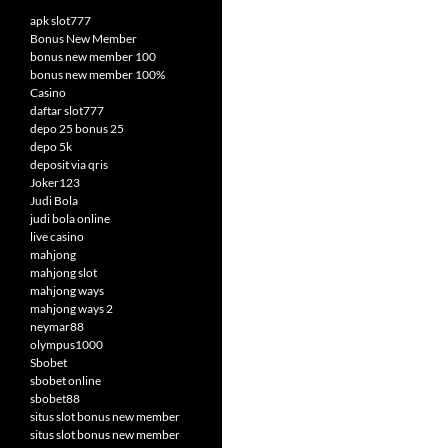
apk slot777
Bonus New Member
bonus new member 100
bonus new member 100%
Casino
daftar slot777
depo 25 bonus 25
depo 5k
deposit via qris
Joker123
Judi Bola
judi bola online
live casino
mahjong
mahjong slot
mahjong ways
mahjong ways 2
neymar88
olympus1000
Sbobet
sbobet online
sbobet88
situs slot bonus new member
situs slot bonus new member