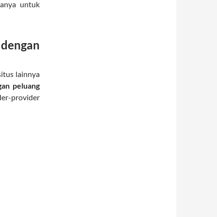
hanya untuk
 dengan
itus lainnya
an peluang
der-provider