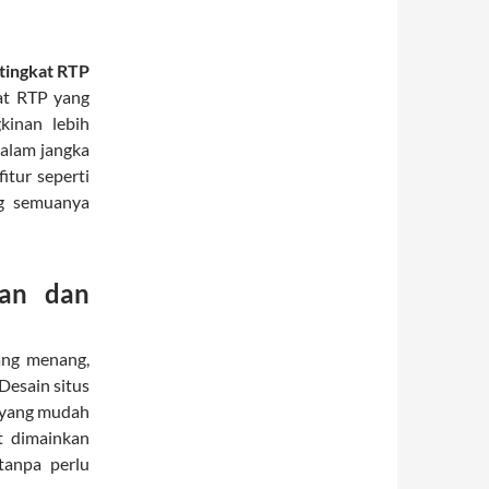
tingkat RTP
kat RTP yang
kinan lebih
dalam jangka
itur seperti
ng semuanya
an dan
uang menang,
Desain situs
i yang mudah
t dimainkan
tanpa perlu