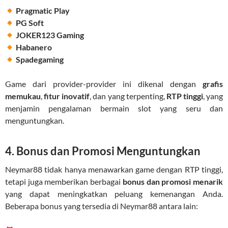
Pragmatic Play
PG Soft
JOKER123 Gaming
Habanero
Spadegaming
Game dari provider-provider ini dikenal dengan
grafis
memukau
,
fitur inovatif
, dan yang terpenting,
RTP tinggi
, yang
menjamin pengalaman bermain slot yang seru dan
menguntungkan.
4. Bonus dan Promosi Menguntungkan
Neymar88 tidak hanya menawarkan game dengan RTP tinggi,
tetapi juga memberikan berbagai
bonus dan promosi menarik
yang dapat meningkatkan peluang kemenangan Anda.
Beberapa bonus yang tersedia di Neymar88 antara lain: