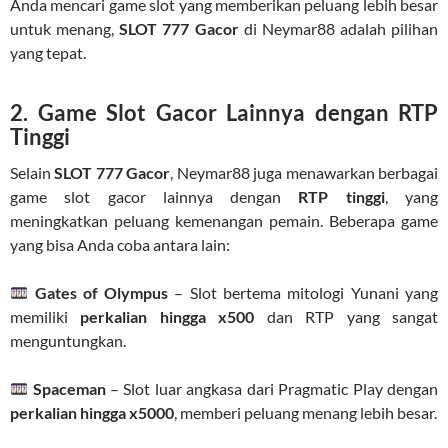
Anda mencari game slot yang memberikan peluang lebih besar
untuk menang,
SLOT 777 Gacor
di Neymar88 adalah pilihan
yang tepat.
2. Game Slot Gacor Lainnya dengan RTP
Tinggi
Selain
SLOT 777 Gacor
, Neymar88 juga menawarkan berbagai
game slot gacor lainnya dengan
RTP tinggi
, yang
meningkatkan peluang kemenangan pemain. Beberapa game
yang bisa Anda coba antara lain:
Gates of Olympus
– Slot bertema mitologi Yunani yang
memiliki
perkalian hingga x500
dan RTP yang sangat
menguntungkan.
Spaceman
– Slot luar angkasa dari Pragmatic Play dengan
perkalian hingga x5000
, memberi peluang menang lebih besar.