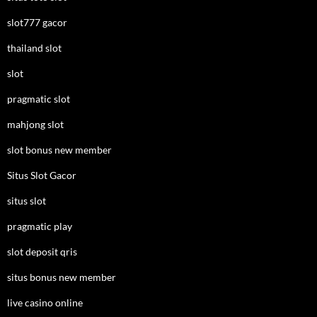
slot777 gacor
thailand slot
slot
pragmatic slot
mahjong slot
slot bonus new member
Situs Slot Gacor
situs slot
pragmatic play
slot deposit qris
situs bonus new member
live casino online