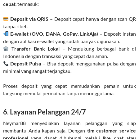
cepat
, termasuk:
Deposit via QRIS
– Deposit cepat hanya dengan scan QR
tanpa ribet.
E-wallet (OVO, DANA, GoPay, LinkAja)
– Deposit instan
dengan aplikasi e-wallet yang sudah banyak digunakan.
Transfer Bank Lokal
– Mendukung berbagai bank di
Indonesia dengan transaksi yang cepat dan aman.
Deposit Pulsa
– Bisa deposit menggunakan pulsa dengan
minimal yang sangat terjangkau.
Proses deposit yang cepat memudahkan pemain untuk
langsung memulai permainan tanpa menunggu lama.
6. Layanan Pelanggan 24/7
Neymar88 menyediakan layanan pelanggan yang siap
membantu Anda kapan saja. Dengan
tim customer service
profesional
yang dapat dihubungi melalui
live chat
atau