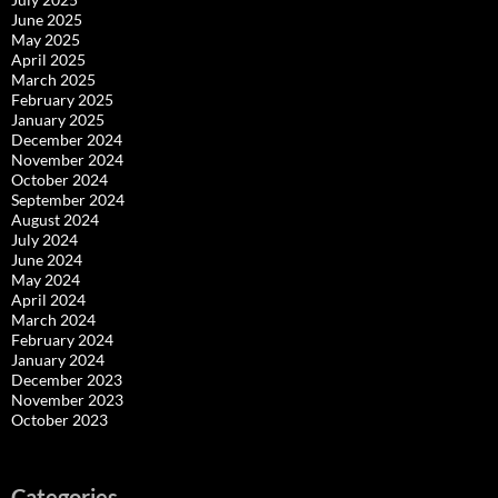
June 2025
May 2025
April 2025
March 2025
February 2025
January 2025
December 2024
November 2024
October 2024
September 2024
August 2024
July 2024
June 2024
May 2024
April 2024
March 2024
February 2024
January 2024
December 2023
November 2023
October 2023
Categories