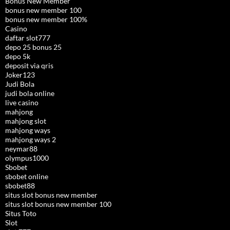
Bonus New Member
bonus new member 100
bonus new member 100%
Casino
daftar slot777
depo 25 bonus 25
depo 5k
deposit via qris
Joker123
Judi Bola
judi bola online
live casino
mahjong
mahjong slot
mahjong ways
mahjong ways 2
neymar88
olympus1000
Sbobet
sbobet online
sbobet88
situs slot bonus new member
situs slot bonus new member 100
Situs Toto
Slot