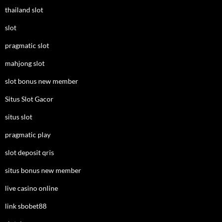
thailand slot
slot
pragmatic slot
mahjong slot
slot bonus new member
Situs Slot Gacor
situs slot
pragmatic play
slot deposit qris
situs bonus new member
live casino online
link sbobet88