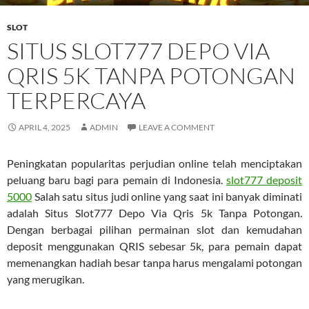
SLOT
SITUS SLOT777 DEPO VIA
QRIS 5K TANPA POTONGAN
TERPERCAYA
APRIL 4, 2025
ADMIN
LEAVE A COMMENT
Peningkatan popularitas perjudian online telah menciptakan
peluang baru bagi para pemain di Indonesia.
slot777 deposit
5000
Salah satu situs judi online yang saat ini banyak diminati
adalah Situs Slot777 Depo Via Qris 5k Tanpa Potongan.
Dengan berbagai pilihan permainan slot dan kemudahan
deposit menggunakan QRIS sebesar 5k, para pemain dapat
memenangkan hadiah besar tanpa harus mengalami potongan
yang merugikan.