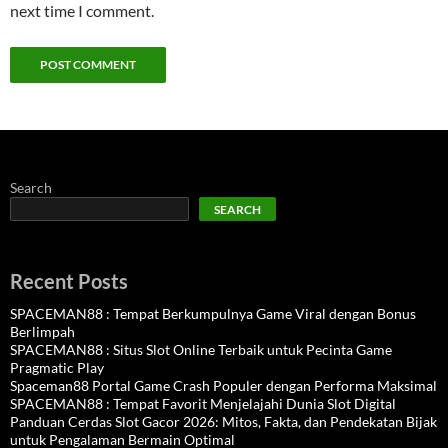
next time I comment.
Search
SEARCH
Recent Posts
SPACEMAN88 : Tempat Berkumpulnya Game Viral dengan Bonus
Berlimpah
SPACEMAN88 : Situs Slot Online Terbaik untuk Pecinta Game
Pragmatic Play
Spaceman88 Portal Game Crash Populer dengan Performa Maksimal
SPACEMAN88 : Tempat Favorit Menjelajahi Dunia Slot Digital
Panduan Cerdas Slot Gacor 2026: Mitos, Fakta, dan Pendekatan Bijak
untuk Pengalaman Bermain Optimal