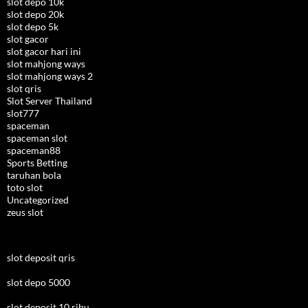
slot depo 10k
slot depo 20k
slot depo 5k
slot gacor
slot gacor hari ini
slot mahjong ways
slot mahjong ways 2
slot qris
Slot Server Thailand
slot777
spaceman
spaceman slot
spaceman88
Sports Betting
taruhan bola
toto slot
Uncategorized
zeus slot
slot deposit qris
slot depo 5000
slot deposit 10 ribu