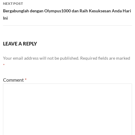
NEXT POST
Bergabunglah dengan Olympus1000 dan Raih Kesuksesan Anda Hari
Ini
LEAVE A REPLY
Your email address will not be published.
Required fields are marked
*
Comment
*