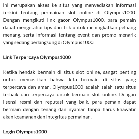
ini merupakan akses ke situs yang menyediakan informasi
terkini tentang permainan slot online di Olympus1000.
Dengan mengikuti link gacor Olympus1000, para pemain
dapat mengetahui tips dan trik untuk meningkatkan peluang
menang, serta informasi tentang event dan promo menarik
yang sedang berlangsung di Olympus1000.
Link Terpercaya Olympus1000
Ketika hendak bermain di situs slot online, sangat penting
untuk memastikan bahwa kita bermain di situs yang
terpercaya dan aman. Olympus1000 adalah salah satu situs
terbaik dan terpercaya untuk bermain slot online. Dengan
lisensi resmi dan reputasi yang baik, para pemain dapat
bermain dengan tenang dan nyaman tanpa harus khawatir
akan keamanan dan integritas permainan.
Login Olympus1000