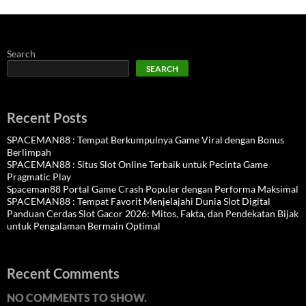
Search
SEARCH
Recent Posts
SPACEMAN88 : Tempat Berkumpulnya Game Viral dengan Bonus
Berlimpah
SPACEMAN88 : Situs Slot Online Terbaik untuk Pecinta Game
Pragmatic Play
Spaceman88 Portal Game Crash Populer dengan Performa Maksimal
SPACEMAN88 : Tempat Favorit Menjelajahi Dunia Slot Digital
Panduan Cerdas Slot Gacor 2026: Mitos, Fakta, dan Pendekatan Bijak
untuk Pengalaman Bermain Optimal
Recent Comments
NO COMMENTS TO SHOW.