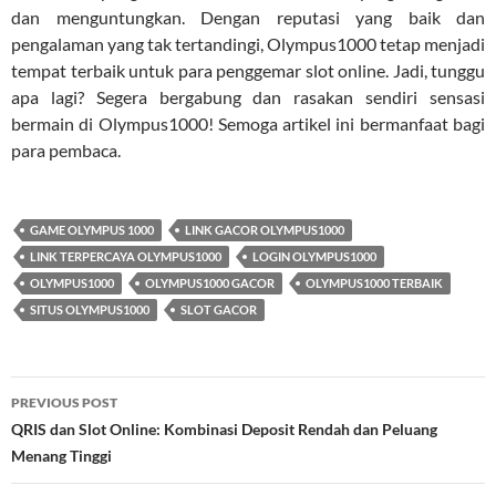
dan menguntungkan. Dengan reputasi yang baik dan
pengalaman yang tak tertandingi, Olympus1000 tetap menjadi
tempat terbaik untuk para penggemar slot online. Jadi, tunggu
apa lagi? Segera bergabung dan rasakan sendiri sensasi
bermain di Olympus1000! Semoga artikel ini bermanfaat bagi
para pembaca.
GAME OLYMPUS 1000
LINK GACOR OLYMPUS1000
LINK TERPERCAYA OLYMPUS1000
LOGIN OLYMPUS1000
OLYMPUS1000
OLYMPUS1000 GACOR
OLYMPUS1000 TERBAIK
SITUS OLYMPUS1000
SLOT GACOR
Post
PREVIOUS POST
navigation
QRIS dan Slot Online: Kombinasi Deposit Rendah dan Peluang
Menang Tinggi