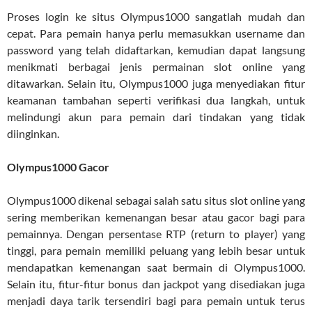
Proses login ke situs Olympus1000 sangatlah mudah dan
cepat. Para pemain hanya perlu memasukkan username dan
password yang telah didaftarkan, kemudian dapat langsung
menikmati berbagai jenis permainan slot online yang
ditawarkan. Selain itu, Olympus1000 juga menyediakan fitur
keamanan tambahan seperti verifikasi dua langkah, untuk
melindungi akun para pemain dari tindakan yang tidak
diinginkan.
Olympus1000 Gacor
Olympus1000 dikenal sebagai salah satu situs slot online yang
sering memberikan kemenangan besar atau gacor bagi para
pemainnya. Dengan persentase RTP (return to player) yang
tinggi, para pemain memiliki peluang yang lebih besar untuk
mendapatkan kemenangan saat bermain di Olympus1000.
Selain itu, fitur-fitur bonus dan jackpot yang disediakan juga
menjadi daya tarik tersendiri bagi para pemain untuk terus