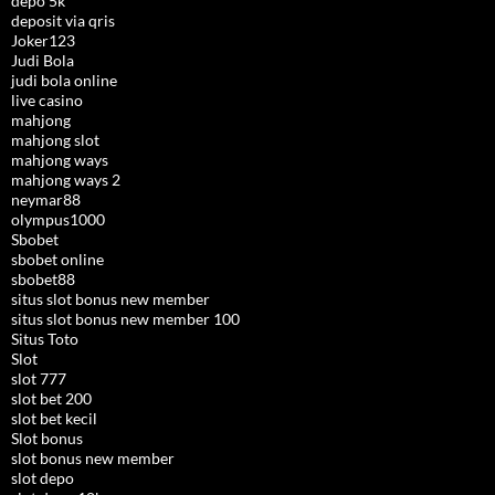
depo 5k
deposit via qris
Joker123
Judi Bola
judi bola online
live casino
mahjong
mahjong slot
mahjong ways
mahjong ways 2
neymar88
olympus1000
Sbobet
sbobet online
sbobet88
situs slot bonus new member
situs slot bonus new member 100
Situs Toto
Slot
slot 777
slot bet 200
slot bet kecil
Slot bonus
slot bonus new member
slot depo