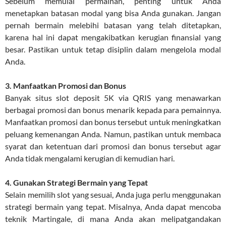
Sebelum memulai permainan, penting untuk Anda
menetapkan batasan modal yang bisa Anda gunakan. Jangan
pernah bermain melebihi batasan yang telah ditetapkan,
karena hal ini dapat mengakibatkan kerugian finansial yang
besar. Pastikan untuk tetap disiplin dalam mengelola modal
Anda.
3. Manfaatkan Promosi dan Bonus
Banyak situs slot deposit 5K via QRIS yang menawarkan
berbagai promosi dan bonus menarik kepada para pemainnya.
Manfaatkan promosi dan bonus tersebut untuk meningkatkan
peluang kemenangan Anda. Namun, pastikan untuk membaca
syarat dan ketentuan dari promosi dan bonus tersebut agar
Anda tidak mengalami kerugian di kemudian hari.
4. Gunakan Strategi Bermain yang Tepat
Selain memilih slot yang sesuai, Anda juga perlu menggunakan
strategi bermain yang tepat. Misalnya, Anda dapat mencoba
teknik Martingale, di mana Anda akan melipatgandakan