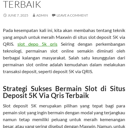
TERBAIK
JUNE 7, 2025
ADMIN
LEAVE A COMMENT
Pada kesempatan kali ini, kita akan membahas tentang teknik
yang ampuh untuk meraih Maxwin di situs slot deposit 5K via
QRIS.
slot depo 5k qris
Seiring dengan perkembangan
teknologi, permainan slot online semakin diminati oleh
berbagai kalangan masyarakat. Salah satu keunggulan dari
permainan slot online adalah kemudahan dalam melakukan
transaksi deposit, seperti deposit 5K via QRIS.
Strategi Sukses Bermain Slot di Situs
Deposit 5K Via Qris Terbaik
Slot deposit 5K merupakan pilihan yang tepat bagi para
pemain slot yang ingin bermain dengan modal yang terjangkau
namun tetap memiliki peluang untuk meraih kemenangan
besar, atau yang sering disebut dengan Maxwin. Namun, untuk