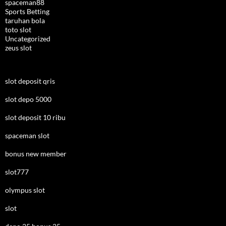
spaceman88
Sports Betting
taruhan bola
toto slot
Uncategorized
zeus slot
slot deposit qris
slot depo 5000
slot deposit 10 ribu
spaceman slot
bonus new member
slot777
olympus slot
slot