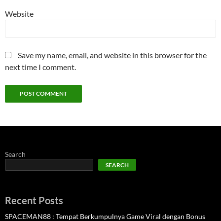
Website
Save my name, email, and website in this browser for the
next time I comment.
Search
SEARCH
Recent Posts
SPACEMAN88 : Tempat Berkumpulnya Game Viral dengan Bonus