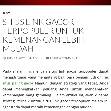
SLOT
SITUS LINK GACOR
TERPOPULER UNTUK
KEMENANGAN LEBIH
MUDAH
JULY 11, 2025
ADMIN
LEAVE A COMMENT
Pada malam ini, mencari situs link gacor terpopuler dapat
menjadi tugas yang menantang bagi para pemain judi online.
situs paling gacor
Namun, dengan strategi yang tepat, Anda
dapat meningkatkan peluang Anda untuk mendapatkan
kemenangan yang gemilang. Dalam artikel ini, akan dibahas
strategi terbaik untuk situs link gacor terpopuler malam ini
agar Anda dapat meraih kemenangan dengan mudah.