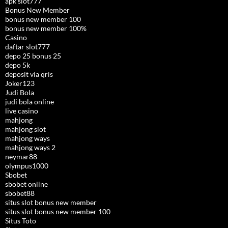
apk slot777
Bonus New Member
bonus new member 100
bonus new member 100%
Casino
daftar slot777
depo 25 bonus 25
depo 5k
deposit via qris
Joker123
Judi Bola
judi bola online
live casino
mahjong
mahjong slot
mahjong ways
mahjong ways 2
neymar88
olympus1000
Sbobet
sbobet online
sbobet88
situs slot bonus new member
situs slot bonus new member 100
Situs Toto