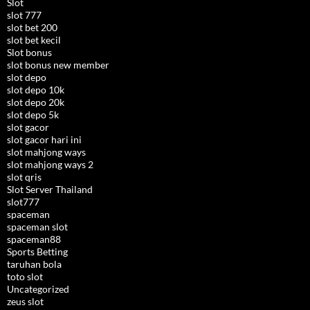
Slot
slot 777
slot bet 200
slot bet kecil
Slot bonus
slot bonus new member
slot depo
slot depo 10k
slot depo 20k
slot depo 5k
slot gacor
slot gacor hari ini
slot mahjong ways
slot mahjong ways 2
slot qris
Slot Server Thailand
slot777
spaceman
spaceman slot
spaceman88
Sports Betting
taruhan bola
toto slot
Uncategorized
zeus slot