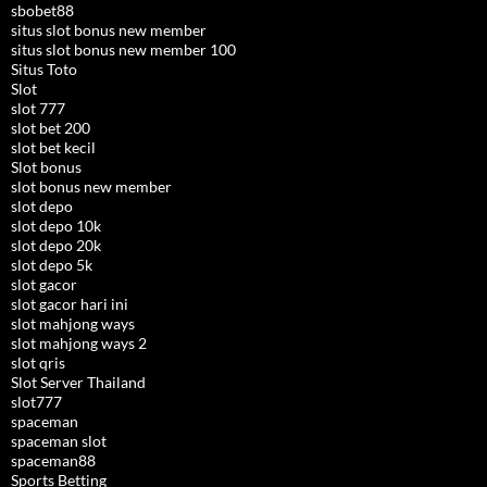
sbobet88
situs slot bonus new member
situs slot bonus new member 100
Situs Toto
Slot
slot 777
slot bet 200
slot bet kecil
Slot bonus
slot bonus new member
slot depo
slot depo 10k
slot depo 20k
slot depo 5k
slot gacor
slot gacor hari ini
slot mahjong ways
slot mahjong ways 2
slot qris
Slot Server Thailand
slot777
spaceman
spaceman slot
spaceman88
Sports Betting