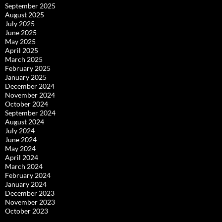
September 2025
August 2025
July 2025
June 2025
May 2025
April 2025
March 2025
February 2025
January 2025
December 2024
November 2024
October 2024
September 2024
August 2024
July 2024
June 2024
May 2024
April 2024
March 2024
February 2024
January 2024
December 2023
November 2023
October 2023