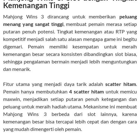
Kemenangan Tinggi
Mahjong Wins 3 dirancang untuk memberikan
peluang
menang yang sangat tinggi
, membuat pemain merasa setiap
putaran penuh potensi. Tingkat kemenangan atau RTP yang
kompetitif menjadi salah satu alasan mengapa game ini begitu
digemari. Pemain memiliki kesempatan untuk meraih
kemenangan besar secara konsisten dibandingkan slot biasa,
sehingga pengalaman bermain menjadi lebih menguntungkan
dan menarik.
Fitur utama yang menjadi daya tarik adalah
scatter hitam
.
Pemain hanya membutuhkan
4 scatter hitam
untuk memicu
maxwin, menjadikan setiap putaran penuh ketegangan dan
peluang untuk meraih hadiah utama. Mekanisme ini membuat
Mahjong Wins 3 berbeda dari slot lainnya, karena
kemenangan besar bisa tercapai lebih cepat dan dengan cara
yang mudah dimengerti oleh pemain.