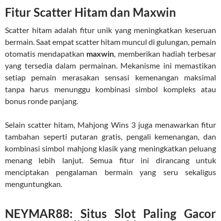
Fitur Scatter Hitam dan Maxwin
Scatter hitam adalah fitur unik yang meningkatkan keseruan
bermain. Saat empat scatter hitam muncul di gulungan, pemain
otomatis mendapatkan
maxwin
, memberikan hadiah terbesar
yang tersedia dalam permainan. Mekanisme ini memastikan
setiap pemain merasakan sensasi kemenangan maksimal
tanpa harus menunggu kombinasi simbol kompleks atau
bonus ronde panjang.
Selain scatter hitam, Mahjong Wins 3 juga menawarkan fitur
tambahan seperti putaran gratis, pengali kemenangan, dan
kombinasi simbol mahjong klasik yang meningkatkan peluang
menang lebih lanjut. Semua fitur ini dirancang untuk
menciptakan pengalaman bermain yang seru sekaligus
menguntungkan.
NEYMAR88: Situs Slot Paling Gacor