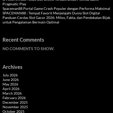
Pragmatic Play
Spaceman88 Portal Game Crash Populer dengan Performa Maksimal
SPACEMAN88 : Tempat Favorit Menjelajahi Dunia Slot Digital
Panduan Cerdas Slot Gacor 2026: Mitos, Fakta, dan Pendekatan Bijak
untuk Pengalaman Bermain Optimal
Recent Comments
NO COMMENTS TO SHOW.
Archives
July 2026
June 2026
May 2026
April 2026
March 2026
February 2026
December 2025
November 2025
October 2025