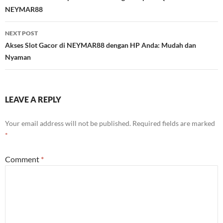
NEYMAR88
NEXT POST
Akses Slot Gacor di NEYMAR88 dengan HP Anda: Mudah dan
Nyaman
LEAVE A REPLY
Your email address will not be published.
Required fields are marked
*
Comment
*