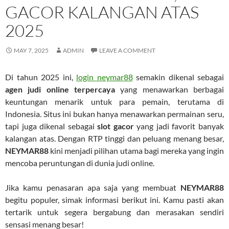
GACOR KALANGAN ATAS
2025
MAY 7, 2025
ADMIN
LEAVE A COMMENT
Di tahun 2025 ini,
login neymar88
semakin dikenal sebagai
agen judi online terpercaya
yang menawarkan berbagai
keuntungan menarik untuk para pemain, terutama di
Indonesia. Situs ini bukan hanya menawarkan permainan seru,
tapi juga dikenal sebagai
slot gacor
yang jadi favorit banyak
kalangan atas. Dengan RTP tinggi dan peluang menang besar,
NEYMAR88
kini menjadi pilihan utama bagi mereka yang ingin
mencoba peruntungan di dunia judi online.
Jika kamu penasaran apa saja yang membuat
NEYMAR88
begitu populer, simak informasi berikut ini. Kamu pasti akan
tertarik untuk segera bergabung dan merasakan sendiri
sensasi menang besar!