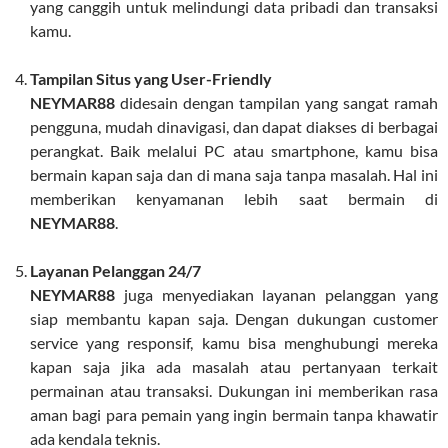
yang canggih untuk melindungi data pribadi dan transaksi
kamu.
Tampilan Situs yang User-Friendly
NEYMAR88
didesain dengan tampilan yang sangat ramah
pengguna, mudah dinavigasi, dan dapat diakses di berbagai
perangkat. Baik melalui PC atau smartphone, kamu bisa
bermain kapan saja dan di mana saja tanpa masalah. Hal ini
memberikan kenyamanan lebih saat bermain di
NEYMAR88
.
Layanan Pelanggan 24/7
NEYMAR88
juga menyediakan layanan pelanggan yang
siap membantu kapan saja. Dengan dukungan customer
service yang responsif, kamu bisa menghubungi mereka
kapan saja jika ada masalah atau pertanyaan terkait
permainan atau transaksi. Dukungan ini memberikan rasa
aman bagi para pemain yang ingin bermain tanpa khawatir
ada kendala teknis.