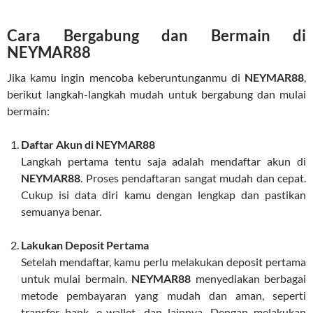
Cara Bergabung dan Bermain di
NEYMAR88
Jika kamu ingin mencoba keberuntunganmu di
NEYMAR88
,
berikut langkah-langkah mudah untuk bergabung dan mulai
bermain:
Daftar Akun di NEYMAR88
Langkah pertama tentu saja adalah mendaftar akun di
NEYMAR88
. Proses pendaftaran sangat mudah dan cepat.
Cukup isi data diri kamu dengan lengkap dan pastikan
semuanya benar.
Lakukan Deposit Pertama
Setelah mendaftar, kamu perlu melakukan deposit pertama
untuk mulai bermain.
NEYMAR88
menyediakan berbagai
metode pembayaran yang mudah dan aman, seperti
transfer bank, e-wallet, dan lainnya. Dengan melakukan