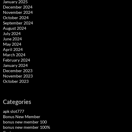
January 2025
December 2024
November 2024
October 2024
September 2024
August 2024
July 2024
June 2024
May 2024
April 2024
March 2024
February 2024
January 2024
December 2023
November 2023
October 2023
Categories
apk slot777
Bonus New Member
bonus new member 100
bonus new member 100%