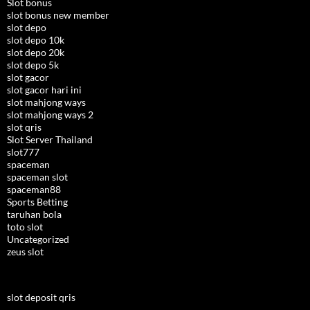
Slot bonus
slot bonus new member
slot depo
slot depo 10k
slot depo 20k
slot depo 5k
slot gacor
slot gacor hari ini
slot mahjong ways
slot mahjong ways 2
slot qris
Slot Server Thailand
slot777
spaceman
spaceman slot
spaceman88
Sports Betting
taruhan bola
toto slot
Uncategorized
zeus slot
slot deposit qris