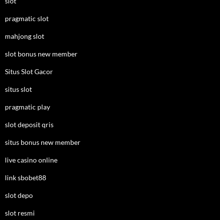
slot
pragmatic slot
mahjong slot
slot bonus new member
Situs Slot Gacor
situs slot
pragmatic play
slot deposit qris
situs bonus new member
live casino online
link sbobet88
slot depo
slot resmi