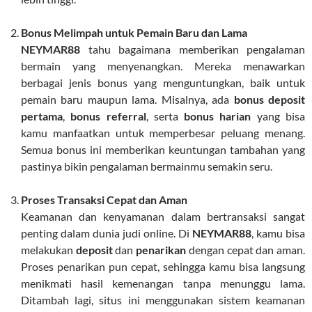
Bonus Melimpah untuk Pemain Baru dan Lama
NEYMAR88
tahu bagaimana memberikan pengalaman
bermain yang menyenangkan. Mereka menawarkan
berbagai jenis bonus yang menguntungkan, baik untuk
pemain baru maupun lama. Misalnya, ada
bonus deposit
pertama
,
bonus referral
, serta
bonus harian
yang bisa
kamu manfaatkan untuk memperbesar peluang menang.
Semua bonus ini memberikan keuntungan tambahan yang
pastinya bikin pengalaman bermainmu semakin seru.
Proses Transaksi Cepat dan Aman
Keamanan dan kenyamanan dalam bertransaksi sangat
penting dalam dunia judi online. Di
NEYMAR88
, kamu bisa
melakukan
deposit
dan
penarikan
dengan cepat dan aman.
Proses penarikan pun cepat, sehingga kamu bisa langsung
menikmati hasil kemenangan tanpa menunggu lama.
Ditambah lagi, situs ini menggunakan sistem keamanan