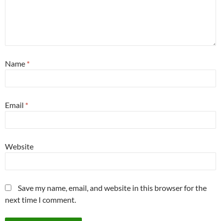
Name
*
Email
*
Website
Save my name, email, and website in this browser for the
next time I comment.