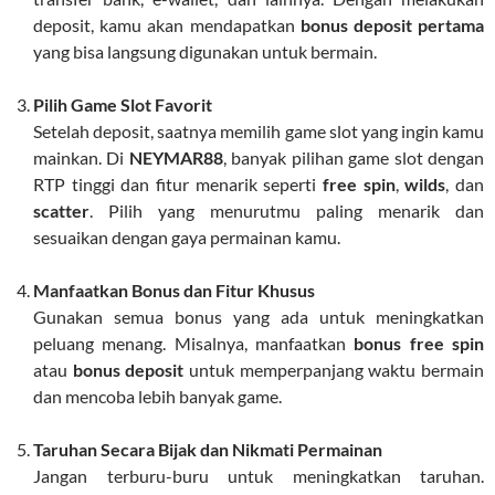
deposit, kamu akan mendapatkan
bonus deposit pertama
yang bisa langsung digunakan untuk bermain.
Pilih Game Slot Favorit
Setelah deposit, saatnya memilih game slot yang ingin kamu
mainkan. Di
NEYMAR88
, banyak pilihan game slot dengan
RTP tinggi dan fitur menarik seperti
free spin
,
wilds
, dan
scatter
. Pilih yang menurutmu paling menarik dan
sesuaikan dengan gaya permainan kamu.
Manfaatkan Bonus dan Fitur Khusus
Gunakan semua bonus yang ada untuk meningkatkan
peluang menang. Misalnya, manfaatkan
bonus free spin
atau
bonus deposit
untuk memperpanjang waktu bermain
dan mencoba lebih banyak game.
Taruhan Secara Bijak dan Nikmati Permainan
Jangan terburu-buru untuk meningkatkan taruhan.