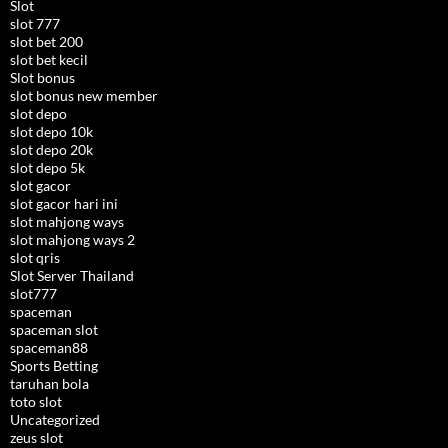
Slot
slot 777
slot bet 200
slot bet kecil
Slot bonus
slot bonus new member
slot depo
slot depo 10k
slot depo 20k
slot depo 5k
slot gacor
slot gacor hari ini
slot mahjong ways
slot mahjong ways 2
slot qris
Slot Server Thailand
slot777
spaceman
spaceman slot
spaceman88
Sports Betting
taruhan bola
toto slot
Uncategorized
zeus slot