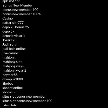
apk slot777
Bonus New Member
bonus new member 100
bonus new member 100%
Casino
daftar slot777
depo 25 bonus 25
depo 5k
deposit via qris
Joker123
Judi Bola
judi bola online
live casino
mahjong
mahjong slot
mahjong ways
mahjong ways 2
neymar88
olympus1000
Sbobet
sbobet online
sbobet88
situs slot bonus new member
situs slot bonus new member 100
Situs Toto