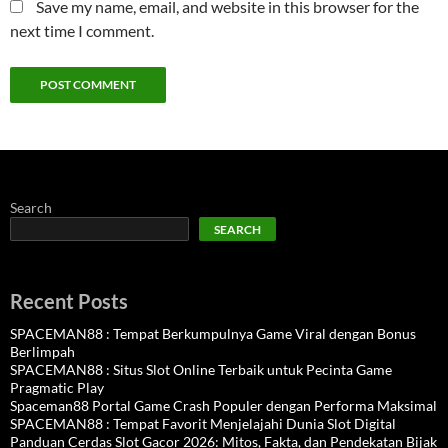
Save my name, email, and website in this browser for the
next time I comment.
Search
SEARCH
Recent Posts
SPACEMAN88 : Tempat Berkumpulnya Game Viral dengan Bonus
Berlimpah
SPACEMAN88 : Situs Slot Online Terbaik untuk Pecinta Game
Pragmatic Play
Spaceman88 Portal Game Crash Populer dengan Performa Maksimal
SPACEMAN88 : Tempat Favorit Menjelajahi Dunia Slot Digital
Panduan Cerdas Slot Gacor 2026: Mitos, Fakta, dan Pendekatan Bijak