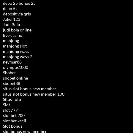
depo 25 bonus 25
depo 5k
deposit via qris
Joker123
Judi Bola
judi bola online
live casino
mahjong
mahjong slot
mahjong ways
mahjong ways 2
neymar88
olympus1000
Sbobet
sbobet online
sbobet88
situs slot bonus new member
situs slot bonus new member 100
Situs Toto
Slot
slot 777
slot bet 200
slot bet kecil
Slot bonus
slot bonus new member