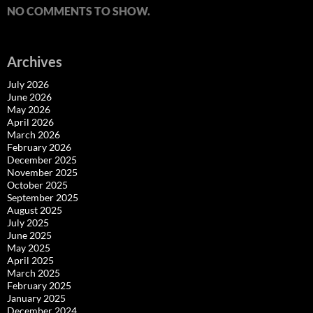
NO COMMENTS TO SHOW.
Archives
July 2026
June 2026
May 2026
April 2026
March 2026
February 2026
December 2025
November 2025
October 2025
September 2025
August 2025
July 2025
June 2025
May 2025
April 2025
March 2025
February 2025
January 2025
December 2024