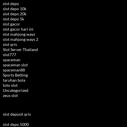
slot depo
slot depo 10k
slot depo 20k
slot depo 5k
slot gacor
slot gacor hari ini
slot mahjong ways
slot mahjong ways 2
slot qris
Slot Server Thailand
slot777
spaceman
spaceman slot
spaceman88
Sports Betting
taruhan bola
toto slot
Uncategorized
zeus slot
slot deposit qris
slot depo 5000