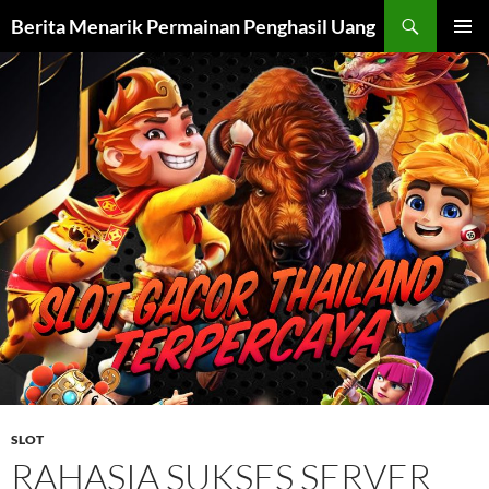
Skip
Search
Berita Menarik Permainan Penghasil Uang
to
PRIMAR
content
MENU
SLOT
RAHASIA SUKSES SERVER