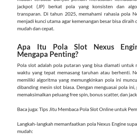
jackpot (JP) berkat pola yang konsisten dan alg
transparan. Di tahun 2025, memahami rahasia pola N
menjadi kunci utama agar kemenangan besar bisa diraih 
mudah dan cepat.
Apa Itu Pola Slot Nexus Engi
Mengapa Penting?
Pola slot adalah pola putaran yang bisa diamati untu
waktu yang tepat memasang taruhan atau berhenti. N
memiliki algoritma yang memungkinkan pola ini muncul
dibanding mesin slot biasa. Dengan menguasai pola ini,
memaksimalkan peluang free spin, bonus scatter, dan jack
Baca juga: Tips Jitu Membaca Pola Slot Online untuk Pe
Langkah-langkah memanfaatkan pola Nexus Engine supa
mudah: