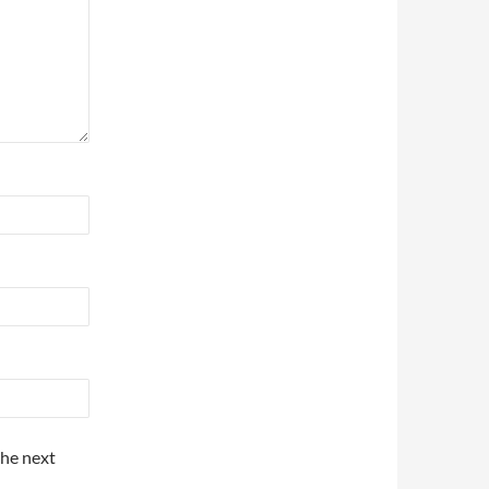
the next