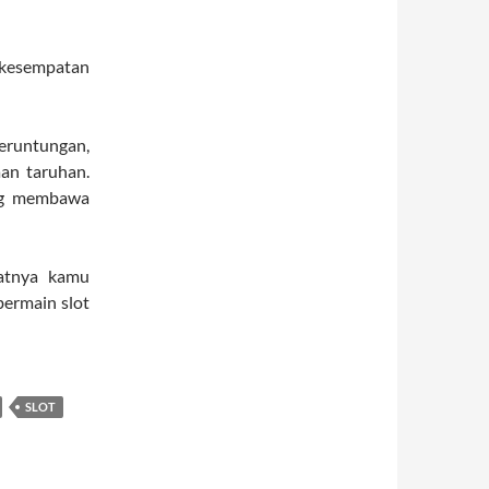
kesempatan
eruntungan,
aan taruhan.
ing membawa
aatnya kamu
ermain slot
SLOT