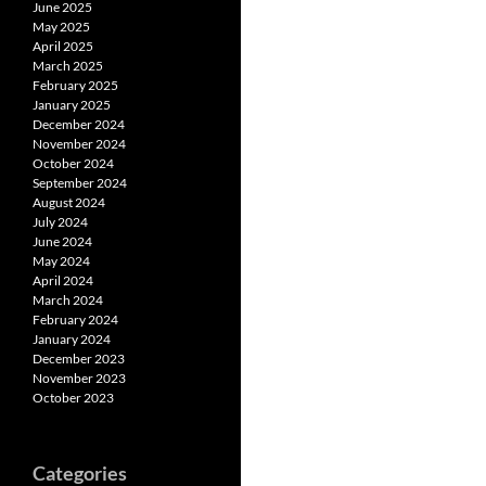
June 2025
May 2025
April 2025
March 2025
February 2025
January 2025
December 2024
November 2024
October 2024
September 2024
August 2024
July 2024
June 2024
May 2024
April 2024
March 2024
February 2024
January 2024
December 2023
November 2023
October 2023
Categories