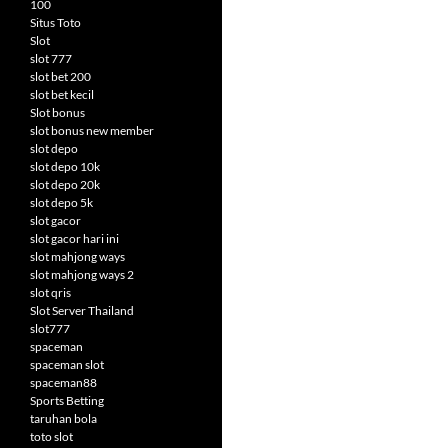
100
Situs Toto
Slot
slot 777
slot bet 200
slot bet kecil
Slot bonus
slot bonus new member
slot depo
slot depo 10k
slot depo 20k
slot depo 5k
slot gacor
slot gacor hari ini
slot mahjong ways
slot mahjong ways 2
slot qris
Slot Server Thailand
slot777
spaceman
spaceman slot
spaceman88
Sports Betting
taruhan bola
toto slot