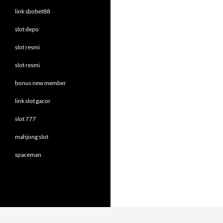
link sbobet88
slot depo
slot resmi
slot resmi
bonus new member
link slot gacor
slot 777
mahjong slot
spaceman