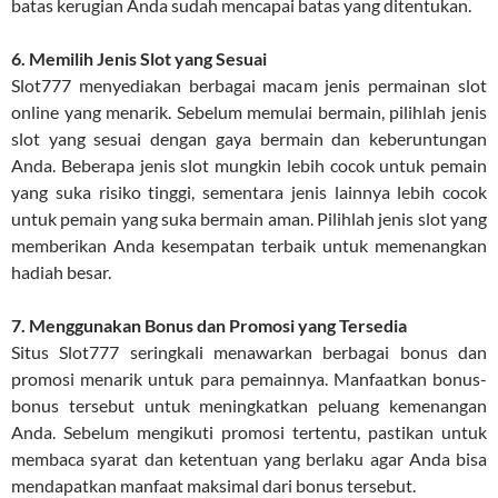
batas kerugian Anda sudah mencapai batas yang ditentukan.
6. Memilih Jenis Slot yang Sesuai
Slot777 menyediakan berbagai macam jenis permainan slot
online yang menarik. Sebelum memulai bermain, pilihlah jenis
slot yang sesuai dengan gaya bermain dan keberuntungan
Anda. Beberapa jenis slot mungkin lebih cocok untuk pemain
yang suka risiko tinggi, sementara jenis lainnya lebih cocok
untuk pemain yang suka bermain aman. Pilihlah jenis slot yang
memberikan Anda kesempatan terbaik untuk memenangkan
hadiah besar.
7. Menggunakan Bonus dan Promosi yang Tersedia
Situs Slot777 seringkali menawarkan berbagai bonus dan
promosi menarik untuk para pemainnya. Manfaatkan bonus-
bonus tersebut untuk meningkatkan peluang kemenangan
Anda. Sebelum mengikuti promosi tertentu, pastikan untuk
membaca syarat dan ketentuan yang berlaku agar Anda bisa
mendapatkan manfaat maksimal dari bonus tersebut.