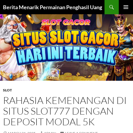
Skip
Search
Berita Menarik Permainan Penghasil Uang
to
PRIMAR
content
MENU
SLOT
RAHASIA KEMENANGAN DI
SITUS SLOT777 DENGAN
DEPOSIT MODAL 5K