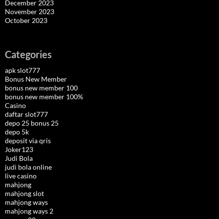
December 2023
November 2023
October 2023
Categories
apk slot777
Bonus New Member
bonus new member 100
bonus new member 100%
Casino
daftar slot777
depo 25 bonus 25
depo 5k
deposit via qris
Joker123
Judi Bola
judi bola online
live casino
mahjong
mahjong slot
mahjong ways
mahjong ways 2