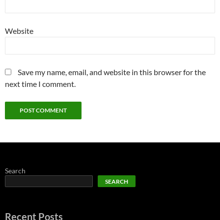
Website
Save my name, email, and website in this browser for the
next time I comment.
Search
SEARCH
Recent Posts