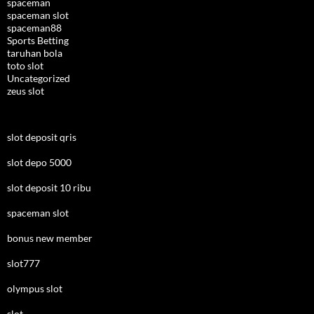
spaceman
spaceman slot
spaceman88
Sports Betting
taruhan bola
toto slot
Uncategorized
zeus slot
slot deposit qris
slot depo 5000
slot deposit 10 ribu
spaceman slot
bonus new member
slot777
olympus slot
slot