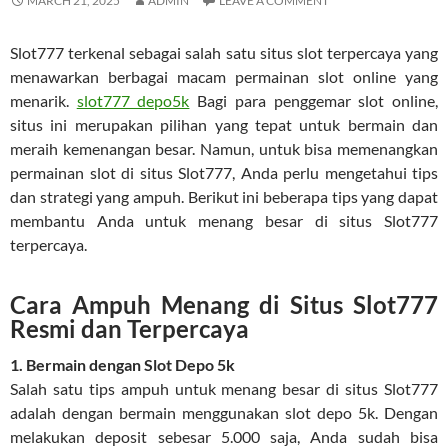
MARCH 21, 2025
ADMIN
LEAVE A COMMENT
Slot777 terkenal sebagai salah satu situs slot terpercaya yang
menawarkan berbagai macam permainan slot online yang
menarik.
slot777 depo5k
Bagi para penggemar slot online,
situs ini merupakan pilihan yang tepat untuk bermain dan
meraih kemenangan besar. Namun, untuk bisa memenangkan
permainan slot di situs Slot777, Anda perlu mengetahui tips
dan strategi yang ampuh. Berikut ini beberapa tips yang dapat
membantu Anda untuk menang besar di situs Slot777
terpercaya.
Cara Ampuh Menang di Situs Slot777
Resmi dan Terpercaya
1. Bermain dengan Slot Depo 5k
Salah satu tips ampuh untuk menang besar di situs Slot777
adalah dengan bermain menggunakan slot depo 5k. Dengan
melakukan deposit sebesar 5.000 saja, Anda sudah bisa