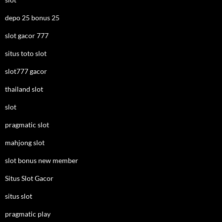
depo 25 bonus 25
slot gacor 777
situs toto slot
slot777 gacor
thailand slot
slot
pragmatic slot
mahjong slot
slot bonus new member
Situs Slot Gacor
situs slot
pragmatic play