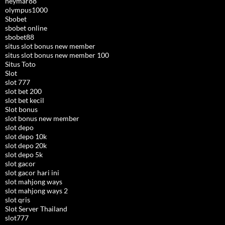
neymar88
olympus1000
Sbobet
sbobet online
sbobet88
situs slot bonus new member
situs slot bonus new member 100
Situs Toto
Slot
slot 777
slot bet 200
slot bet kecil
Slot bonus
slot bonus new member
slot depo
slot depo 10k
slot depo 20k
slot depo 5k
slot gacor
slot gacor hari ini
slot mahjong ways
slot mahjong ways 2
slot qris
Slot Server Thailand
slot777