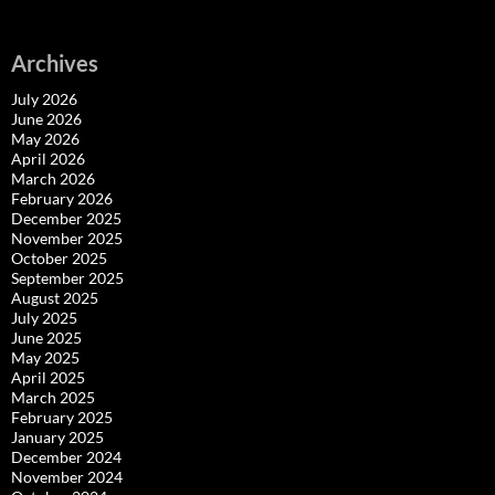
Archives
July 2026
June 2026
May 2026
April 2026
March 2026
February 2026
December 2025
November 2025
October 2025
September 2025
August 2025
July 2025
June 2025
May 2025
April 2025
March 2025
February 2025
January 2025
December 2024
November 2024