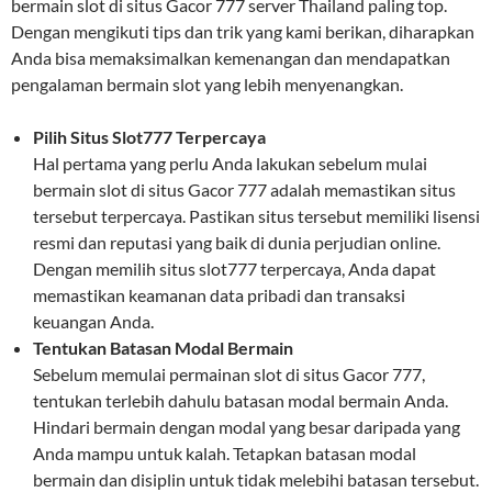
bermain slot di situs Gacor 777 server Thailand paling top.
Dengan mengikuti tips dan trik yang kami berikan, diharapkan
Anda bisa memaksimalkan kemenangan dan mendapatkan
pengalaman bermain slot yang lebih menyenangkan.
Pilih Situs Slot777 Terpercaya
Hal pertama yang perlu Anda lakukan sebelum mulai
bermain slot di situs Gacor 777 adalah memastikan situs
tersebut terpercaya. Pastikan situs tersebut memiliki lisensi
resmi dan reputasi yang baik di dunia perjudian online.
Dengan memilih situs slot777 terpercaya, Anda dapat
memastikan keamanan data pribadi dan transaksi
keuangan Anda.
Tentukan Batasan Modal Bermain
Sebelum memulai permainan slot di situs Gacor 777,
tentukan terlebih dahulu batasan modal bermain Anda.
Hindari bermain dengan modal yang besar daripada yang
Anda mampu untuk kalah. Tetapkan batasan modal
bermain dan disiplin untuk tidak melebihi batasan tersebut.