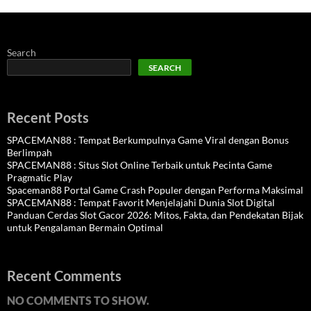
Search
SEARCH
Recent Posts
SPACEMAN88 : Tempat Berkumpulnya Game Viral dengan Bonus
Berlimpah
SPACEMAN88 : Situs Slot Online Terbaik untuk Pecinta Game
Pragmatic Play
Spaceman88 Portal Game Crash Populer dengan Performa Maksimal
SPACEMAN88 : Tempat Favorit Menjelajahi Dunia Slot Digital
Panduan Cerdas Slot Gacor 2026: Mitos, Fakta, dan Pendekatan Bijak
untuk Pengalaman Bermain Optimal
Recent Comments
NO COMMENTS TO SHOW.