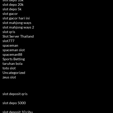
slot depo 20k
slot depo 5k
slot gacor
slot gacor hari ini
slot mahjong ways
slot mahjong ways 2
slot qris
Slot Server Thailand
slot777
spaceman
spaceman slot
spaceman88
Sports Betting
taruhan bola
toto slot
Uncategorized
zeus slot
slot deposit qris
slot depo 5000
slot deposit 10 ribu