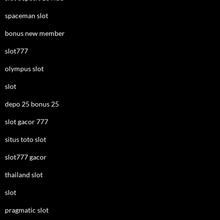
spaceman slot
bonus new member
slot777
olympus slot
slot
depo 25 bonus 25
slot gacor 777
situs toto slot
slot777 gacor
thailand slot
slot
pragmatic slot