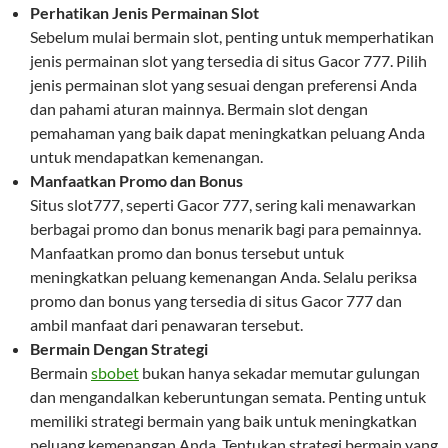
Perhatikan Jenis Permainan Slot
Sebelum mulai bermain slot, penting untuk memperhatikan
jenis permainan slot yang tersedia di situs Gacor 777. Pilih
jenis permainan slot yang sesuai dengan preferensi Anda
dan pahami aturan mainnya. Bermain slot dengan
pemahaman yang baik dapat meningkatkan peluang Anda
untuk mendapatkan kemenangan.
Manfaatkan Promo dan Bonus
Situs slot777, seperti Gacor 777, sering kali menawarkan
berbagai promo dan bonus menarik bagi para pemainnya.
Manfaatkan promo dan bonus tersebut untuk
meningkatkan peluang kemenangan Anda. Selalu periksa
promo dan bonus yang tersedia di situs Gacor 777 dan
ambil manfaat dari penawaran tersebut.
Bermain Dengan Strategi
Bermain
sbobet
bukan hanya sekadar memutar gulungan
dan mengandalkan keberuntungan semata. Penting untuk
memiliki strategi bermain yang baik untuk meningkatkan
peluang kemenangan Anda. Tentukan strategi bermain yang