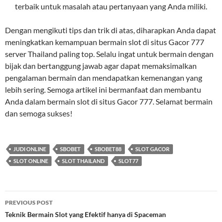
terbaik untuk masalah atau pertanyaan yang Anda miliki.
Dengan mengikuti tips dan trik di atas, diharapkan Anda dapat
meningkatkan kemampuan bermain slot di situs Gacor 777
server Thailand paling top. Selalu ingat untuk bermain dengan
bijak dan bertanggung jawab agar dapat memaksimalkan
pengalaman bermain dan mendapatkan kemenangan yang
lebih sering. Semoga artikel ini bermanfaat dan membantu
Anda dalam bermain slot di situs Gacor 777. Selamat bermain
dan semoga sukses!
JUDI ONLINE
SBOBET
SBOBET88
SLOT GACOR
SLOT ONLINE
SLOT THAILAND
SLOT77
Post
PREVIOUS POST
navigation
Teknik Bermain Slot yang Efektif hanya di Spaceman