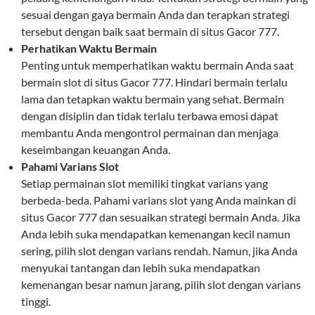
sesuai dengan gaya bermain Anda dan terapkan strategi
tersebut dengan baik saat bermain di situs Gacor 777.
Perhatikan Waktu Bermain
Penting untuk memperhatikan waktu bermain Anda saat
bermain slot di situs Gacor 777. Hindari bermain terlalu
lama dan tetapkan waktu bermain yang sehat. Bermain
dengan disiplin dan tidak terlalu terbawa emosi dapat
membantu Anda mengontrol permainan dan menjaga
keseimbangan keuangan Anda.
Pahami Varians Slot
Setiap permainan slot memiliki tingkat varians yang
berbeda-beda. Pahami varians slot yang Anda mainkan di
situs Gacor 777 dan sesuaikan strategi bermain Anda. Jika
Anda lebih suka mendapatkan kemenangan kecil namun
sering, pilih slot dengan varians rendah. Namun, jika Anda
menyukai tantangan dan lebih suka mendapatkan
kemenangan besar namun jarang, pilih slot dengan varians
tinggi.