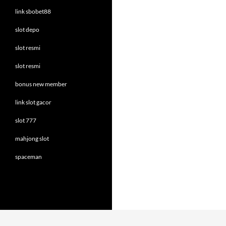
link sbobet88
slot depo
slot resmi
slot resmi
bonus new member
link slot gacor
slot 777
mahjong slot
spaceman