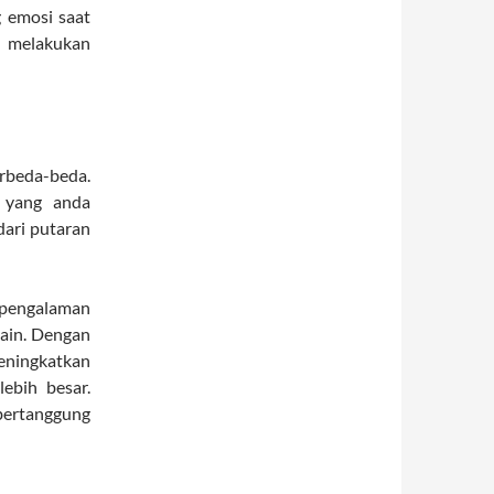
g emosi saat
 melakukan
erbeda-beda.
t yang anda
dari putaran
 pengalaman
ain. Dengan
eningkatkan
ebih besar.
bertanggung