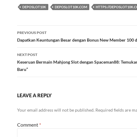
DEPOSLOT10K
DEPOSLOT10K.COM
HTTPS://DEPOSLOT10K.
Post
PREVIOUS POST
navigation
Dapatkan Keuntungan Besar dengan Bonus New Member 100 di 
NEXT POST
Keseruan Bermain Mahjong Slot dengan Spaceman88: Temukan
Baru”
LEAVE A REPLY
Your email address will not be published.
Required fields are 
Comment
*