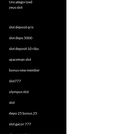
Uncategorized
zeus slot
slot deposit qris
slot depo 5000
slot deposit 10 ribu
spaceman slot
bonus new member
slot777
olympus slot
slot
depo 25 bonus 25
slot gacor 777