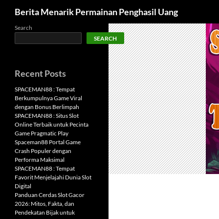
Search
Berita Menarik Permainan Penghasil Uang
Skip
Search
SEARCH
to
content
Recent Posts
SPACEMAN88 : Tempat
Berkumpulnya Game Viral
dengan Bonus Berlimpah
SPACEMAN88 : Situs Slot
Online Terbaik untuk Pecinta
Game Pragmatic Play
Spaceman88 Portal Game
Crash Populer dengan
Performa Maksimal
SPACEMAN88 : Tempat
Favorit Menjelajahi Dunia Slot
Digital
Panduan Cerdas Slot Gacor
2026: Mitos, Fakta, dan
Pendekatan Bijak untuk