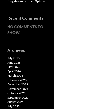
Pengalaman Bermain Optimal
Recent Comments
NO COMMENTS TO
SHOW.
Archives
July 2026
June 2026
May 2026
April 2026
March 2026
February 2026
December 2025
November 2025
October 2025
September 2025
August 2025
July 2025