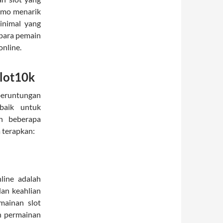
omo menarik
inimal yang
 para pemain
online.
slot10k
beruntungan
baik untuk
h beberapa
 terapkan:
line adalah
dan keahlian
mainan slot
h permainan