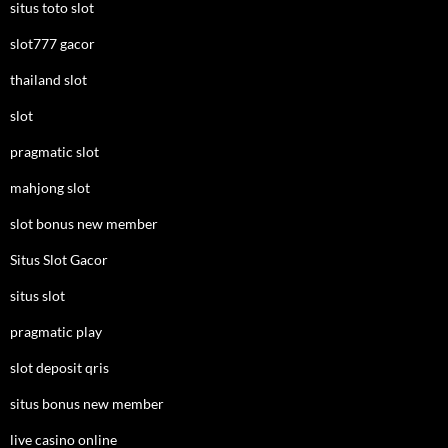
situs toto slot
slot777 gacor
thailand slot
slot
pragmatic slot
mahjong slot
slot bonus new member
Situs Slot Gacor
situs slot
pragmatic play
slot deposit qris
situs bonus new member
live casino online