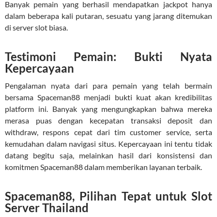
Banyak pemain yang berhasil mendapatkan jackpot hanya
dalam beberapa kali putaran, sesuatu yang jarang ditemukan
di server slot biasa.
Testimoni Pemain: Bukti Nyata
Kepercayaan
Pengalaman nyata dari para pemain yang telah bermain
bersama Spaceman88 menjadi bukti kuat akan kredibilitas
platform ini. Banyak yang mengungkapkan bahwa mereka
merasa puas dengan kecepatan transaksi deposit dan
withdraw, respons cepat dari tim customer service, serta
kemudahan dalam navigasi situs. Kepercayaan ini tentu tidak
datang begitu saja, melainkan hasil dari konsistensi dan
komitmen Spaceman88 dalam memberikan layanan terbaik.
Spaceman88, Pilihan Tepat untuk Slot
Server Thailand