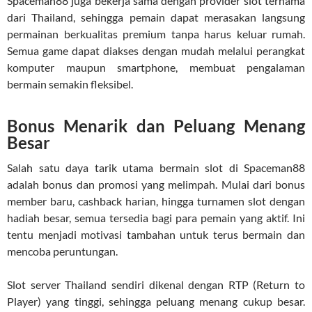
Spaceman88 juga bekerja sama dengan provider slot ternama
dari Thailand, sehingga pemain dapat merasakan langsung
permainan berkualitas premium tanpa harus keluar rumah.
Semua game dapat diakses dengan mudah melalui perangkat
komputer maupun smartphone, membuat pengalaman
bermain semakin fleksibel.
Bonus Menarik dan Peluang Menang
Besar
Salah satu daya tarik utama bermain slot di Spaceman88
adalah bonus dan promosi yang melimpah. Mulai dari bonus
member baru, cashback harian, hingga turnamen slot dengan
hadiah besar, semua tersedia bagi para pemain yang aktif. Ini
tentu menjadi motivasi tambahan untuk terus bermain dan
mencoba peruntungan.
Slot server Thailand sendiri dikenal dengan RTP (Return to
Player) yang tinggi, sehingga peluang menang cukup besar.