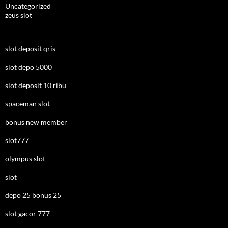
Uncategorized
zeus slot
slot deposit qris
slot depo 5000
slot deposit 10 ribu
spaceman slot
bonus new member
slot777
olympus slot
slot
depo 25 bonus 25
slot gacor 777