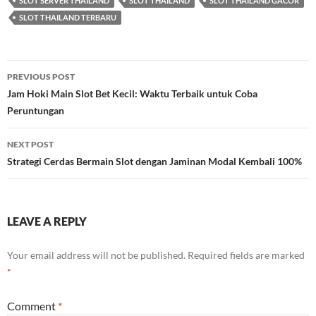
SLOT SERVER THAILAND
SLOT THAILAND
SLOT THAILAND GACOR
SLOT THAILAND TERBARU
Post
PREVIOUS POST
navigation
Jam Hoki Main Slot Bet Kecil: Waktu Terbaik untuk Coba
Peruntungan
NEXT POST
Strategi Cerdas Bermain Slot dengan Jaminan Modal Kembali 100%
LEAVE A REPLY
Your email address will not be published.
Required fields are marked
*
Comment
*