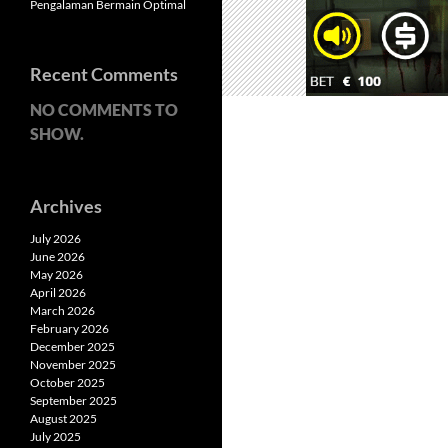
Pengalaman Bermain Optimal
Recent Comments
NO COMMENTS TO
SHOW.
Archives
July 2026
June 2026
May 2026
April 2026
March 2026
February 2026
December 2025
November 2025
October 2025
September 2025
August 2025
July 2025