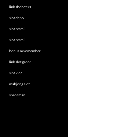
link sbobet88
slot depo
slot resmi
slot resmi
bonus new member
link slot gacor
slot 777
mahjong slot
spaceman