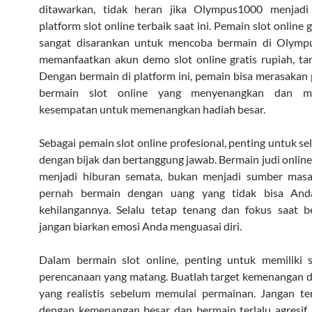
ditawarkan, tidak heran jika Olympus1000 menjadi
platform slot online terbaik saat ini. Pemain slot online g
sangat disarankan untuk mencoba bermain di Olym
memanfaatkan akun demo slot online gratis rupiah, ta
Dengan bermain di platform ini, pemain bisa merasaka
bermain slot online yang menyenangkan dan m
kesempatan untuk memenangkan hadiah besar.
Sebagai pemain slot online profesional, penting untuk se
dengan bijak dan bertanggung jawab. Bermain judi onlin
menjadi hiburan semata, bukan menjadi sumber masa
pernah bermain dengan uang yang tidak bisa And
kehilangannya. Selalu tetap tenang dan fokus saat b
jangan biarkan emosi Anda menguasai diri.
Dalam bermain slot online, penting untuk memiliki s
perencanaan yang matang. Buatlah target kemenangan d
yang realistis sebelum memulai permainan. Jangan ter
dengan kemenangan besar dan bermain terlalu agresif. 