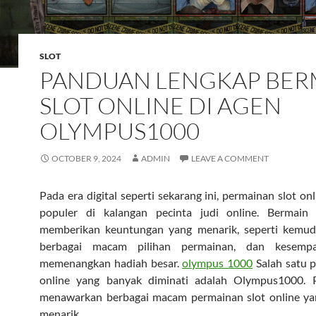
SLOT
PANDUAN LENGKAP BER
SLOT ONLINE DI AGEN
OLYMPUS1000
OCTOBER 9, 2024
ADMIN
LEAVE A COMMENT
Pada era digital seperti sekarang ini, permainan slot on
populer di kalangan pecinta judi online. Bermain 
memberikan keuntungan yang menarik, seperti kemud
berbagai macam pilihan permainan, dan kesemp
memenangkan hadiah besar.
olympus 1000
Salah satu p
online yang banyak diminati adalah Olympus1000. P
menawarkan berbagai macam permainan slot online ya
menarik.