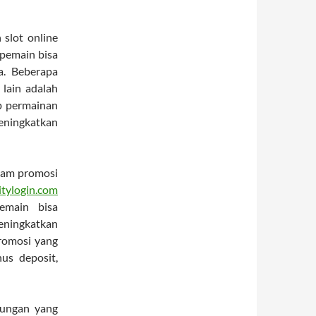
slot online
 pemain bisa
a. Beberapa
lain adalah
ap permainan
eningkatkan
cam promosi
itylogin.com
emain bisa
ningkatkan
romosi yang
us deposit,
ungan yang