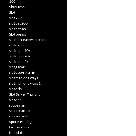
100
Situs Toto
Slot
slot 777
slot bet 200
slot bet kecil
Slot bonus
slot bonus new member
slot depo
slot depo 10k
slot depo 20k
slot depo 5k
slot gacor
slot gacor hari ini
slot mahjong ways
slot mahjong ways 2
slot qris
Slot Server Thailand
slot777
spaceman
spaceman slot
spaceman88
Sports Betting
taruhan bola
toto slot