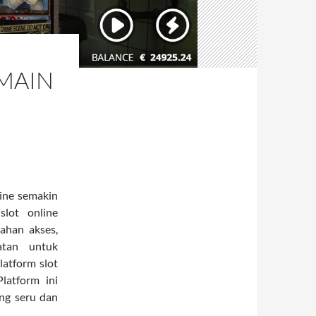
MAIN
line semakin
slot online
ahan akses,
atan untuk
latform slot
latform ini
ng seru dan