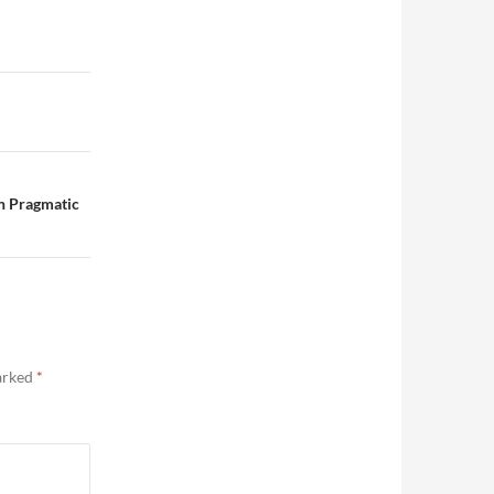
n Pragmatic
marked
*