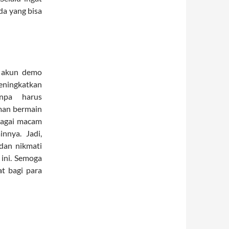
da yang bisa
 akun demo
meningkatkan
npa harus
man bermain
bagai macam
nnya. Jadi,
dan nikmati
 ini. Semoga
at bagi para