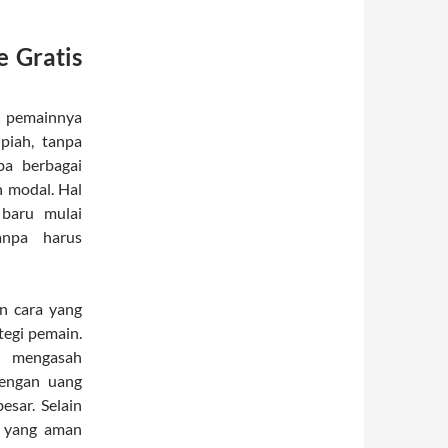
 Gratis
 pemainnya
piah, tanpa
ba berbagai
 modal. Hal
 baru mulai
anpa harus
n cara yang
tegi pemain.
 mengasah
dengan uang
sar. Selain
a yang aman