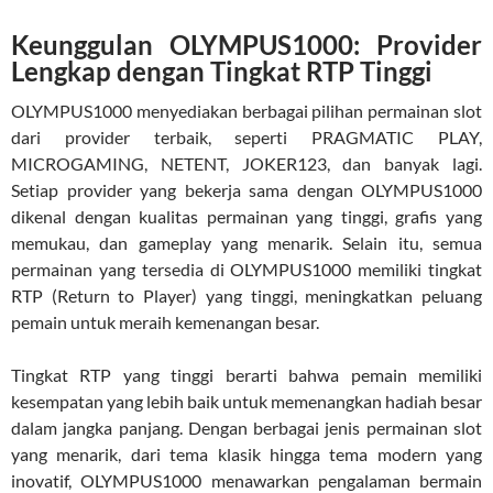
Keunggulan OLYMPUS1000: Provider
Lengkap dengan Tingkat RTP Tinggi
OLYMPUS1000 menyediakan berbagai pilihan permainan slot
dari provider terbaik, seperti PRAGMATIC PLAY,
MICROGAMING, NETENT, JOKER123, dan banyak lagi.
Setiap provider yang bekerja sama dengan OLYMPUS1000
dikenal dengan kualitas permainan yang tinggi, grafis yang
memukau, dan gameplay yang menarik. Selain itu, semua
permainan yang tersedia di OLYMPUS1000 memiliki tingkat
RTP (Return to Player) yang tinggi, meningkatkan peluang
pemain untuk meraih kemenangan besar.
Tingkat RTP yang tinggi berarti bahwa pemain memiliki
kesempatan yang lebih baik untuk memenangkan hadiah besar
dalam jangka panjang. Dengan berbagai jenis permainan slot
yang menarik, dari tema klasik hingga tema modern yang
inovatif, OLYMPUS1000 menawarkan pengalaman bermain