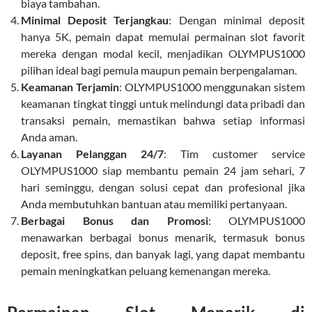
biaya tambahan.
Minimal Deposit Terjangkau
: Dengan minimal deposit
hanya 5K, pemain dapat memulai permainan slot favorit
mereka dengan modal kecil, menjadikan OLYMPUS1000
pilihan ideal bagi pemula maupun pemain berpengalaman.
Keamanan Terjamin
: OLYMPUS1000 menggunakan sistem
keamanan tingkat tinggi untuk melindungi data pribadi dan
transaksi pemain, memastikan bahwa setiap informasi
Anda aman.
Layanan Pelanggan 24/7
: Tim customer service
OLYMPUS1000 siap membantu pemain 24 jam sehari, 7
hari seminggu, dengan solusi cepat dan profesional jika
Anda membutuhkan bantuan atau memiliki pertanyaan.
Berbagai Bonus dan Promosi
: OLYMPUS1000
menawarkan berbagai bonus menarik, termasuk bonus
deposit, free spins, dan banyak lagi, yang dapat membantu
pemain meningkatkan peluang kemenangan mereka.