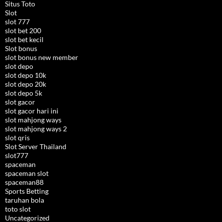
Situs Toto
Slot
slot 777
slot bet 200
slot bet kecil
Slot bonus
slot bonus new member
slot depo
slot depo 10k
slot depo 20k
slot depo 5k
slot gacor
slot gacor hari ini
slot mahjong ways
slot mahjong ways 2
slot qris
Slot Server Thailand
slot777
spaceman
spaceman slot
spaceman88
Sports Betting
taruhan bola
toto slot
Uncategorized