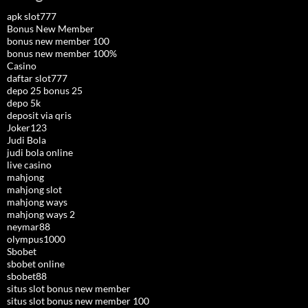
apk slot777
Bonus New Member
bonus new member 100
bonus new member 100%
Casino
daftar slot777
depo 25 bonus 25
depo 5k
deposit via qris
Joker123
Judi Bola
judi bola online
live casino
mahjong
mahjong slot
mahjong ways
mahjong ways 2
neymar88
olympus1000
Sbobet
sbobet online
sbobet88
situs slot bonus new member
situs slot bonus new member 100