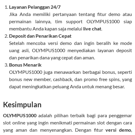
Layanan Pelanggan 24/7
Jika Anda memiliki pertanyaan tentang fitur demo atau
permainan lainnya, tim support OLYMPUS1000 siap
membantu Anda kapan saja melalui
live chat
.
Deposit dan Penarikan Cepat
Setelah mencoba versi demo dan ingin beralih ke mode
uang asli, OLYMPUS1000 menyediakan layanan deposit
dan penarikan dana yang cepat dan aman.
Bonus Menarik
OLYMPUS1000 juga menawarkan berbagai bonus, seperti
bonus new member, cashback, dan promo free spins, yang
dapat meningkatkan peluang Anda untuk menang besar.
Kesimpulan
OLYMPUS1000
adalah pilihan terbaik bagi para penggemar
slot online yang ingin menikmati permainan slot dengan cara
yang aman dan menyenangkan. Dengan fitur
versi demo
,