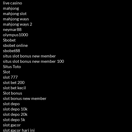
live casino
mahjong
mahjong slot
mahjong ways
mahjong ways 2
neymar88
olympus1000
Sbobet
sbobet online
sbobet88
situs slot bonus new member
situs slot bonus new member 100
Situs Toto
Slot
slot 777
slot bet 200
slot bet kecil
Slot bonus
slot bonus new member
slot depo
slot depo 10k
slot depo 20k
slot depo 5k
slot gacor
slot gacor hari ini