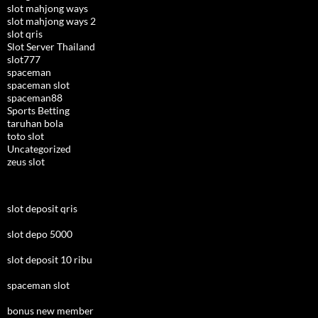
slot mahjong ways
slot mahjong ways 2
slot qris
Slot Server Thailand
slot777
spaceman
spaceman slot
spaceman88
Sports Betting
taruhan bola
toto slot
Uncategorized
zeus slot
slot deposit qris
slot depo 5000
slot deposit 10 ribu
spaceman slot
bonus new member