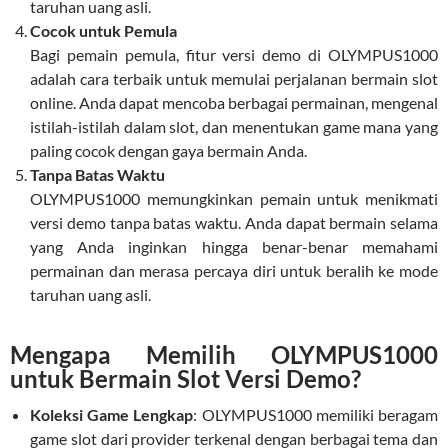
taruhan uang asli.
Cocok untuk Pemula
Bagi pemain pemula, fitur versi demo di OLYMPUS1000
adalah cara terbaik untuk memulai perjalanan bermain slot
online. Anda dapat mencoba berbagai permainan, mengenal
istilah-istilah dalam slot, dan menentukan game mana yang
paling cocok dengan gaya bermain Anda.
Tanpa Batas Waktu
OLYMPUS1000 memungkinkan pemain untuk menikmati
versi demo tanpa batas waktu. Anda dapat bermain selama
yang Anda inginkan hingga benar-benar memahami
permainan dan merasa percaya diri untuk beralih ke mode
taruhan uang asli.
Mengapa Memilih OLYMPUS1000
untuk Bermain Slot Versi Demo?
Koleksi Game Lengkap
: OLYMPUS1000 memiliki beragam
game slot dari provider terkenal dengan berbagai tema dan