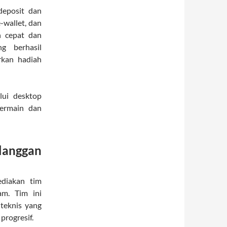
eposit dan
-wallet, dan
n cepat dan
g berhasil
rkan hadiah
lui desktop
bermain dan
nggan
diakan tim
am. Tim ini
teknis yang
progresif.