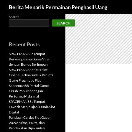
Search
Berita Menarik Permainan Penghasil Uang
Skip
Search
SEARCH
to
content
Recent Posts
SPACEMAN88 : Tempat
Berkumpulnya Game Viral
dengan Bonus Berlimpah
SPACEMAN88 : Situs Slot
Online Terbaik untuk Pecinta
Game Pragmatic Play
Spaceman88 Portal Game
Crash Populer dengan
Performa Maksimal
SPACEMAN88 : Tempat
Favorit Menjelajahi Dunia Slot
Digital
Panduan Cerdas Slot Gacor
2026: Mitos, Fakta, dan
Pendekatan Bijak untuk