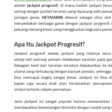
adalah
jackpot progresif
, di mana hadiah jackpot ter
seiring dengan jumlah taruhan yang dipasang oleh pemai
jaringan game.
NEYMAR88
dikenal sebagai situs slot
menyediakan berbagai game dengan jackpot progresif,
peluang menang besar yang menggiurkan bagi para pemai
Apa Itu Jackpot Progresif?
Jackpot progresif adalah jackpot yang nilainya teru
setiap kali seorang pemain melakukan taruhan pada ga
Sebagian kecil dari taruhan tersebut dialokasikan ke d
utama yang terhubung dengan banyak pemain, sehingga
bisa mencapai angka sangat besar. Jackpot ini bisa 
kapan saja secara acak atau berdasarkan pencapaia
simbol tertentu dalam permainan.
Jenis jackpot ini sangat populer karena menawarkan
mendapatkan kemenangan fantastis dengan modal yang rel