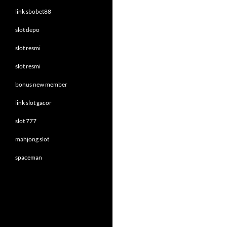
link sbobet88
slot depo
slot resmi
slot resmi
bonus new member
link slot gacor
slot 777
mahjong slot
spaceman