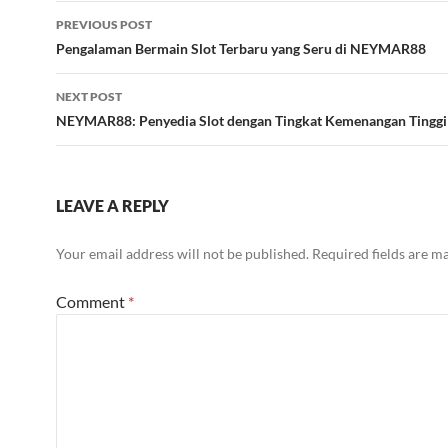
Post
PREVIOUS POST
navigation
Pengalaman Bermain Slot Terbaru yang Seru di NEYMAR88
NEXT POST
NEYMAR88: Penyedia Slot dengan Tingkat Kemenangan Tinggi
LEAVE A REPLY
Your email address will not be published.
Required fields are 
Comment
*