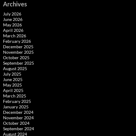
Archives
July 2026
June 2026
May 2026
April 2026
March 2026
February 2026
December 2025
November 2025
October 2025
September 2025
August 2025
July 2025
June 2025
May 2025
April 2025
March 2025
February 2025
January 2025
December 2024
November 2024
October 2024
September 2024
August 2024