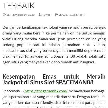
TERBAIK
SEPTEMBER 14, 2025
ADMIN
LEAVE A COMMENT
Dengan perkembangan teknologi yang semakin pesat, banyak
orang yang mulai beralih ke permainan online untuk mengisi
waktu luang mereka. Salah satu jenis permainan online yang
sedang populer saat ini adalah permainan slot. Namun,
mencari situs slot yang terpercaya dan memiliki depo rendah
bisa menjadi tugas yang sulit. Spaceman88 adalah salah satu
agen situs yang menyediakan depo rendah anti rungkad.
Kesempatan Emas untuk Meraih
Jackpot di Situs Slot SPACEMAN88
Spaceman88
https://thegardenbk.com/
menawarkan berbagai
jenis permainan slot yang menarik dan seru. Dengan tampilan
yang modern dan user friendly, situs ini membuat para pemain