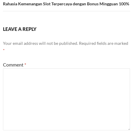
Rahasia Kemenangan Slot Terpercaya dengan Bonus Mingguan 100%
LEAVE A REPLY
Your email address will not be published.
Required fields are marked
*
Comment
*