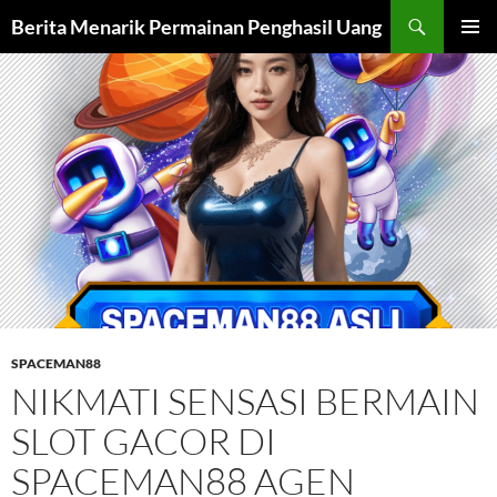
Skip
Search
Berita Menarik Permainan Penghasil Uang
to
PRIMAR
content
MENU
SPACEMAN88
NIKMATI SENSASI BERMAIN
SLOT GACOR DI
SPACEMAN88 AGEN