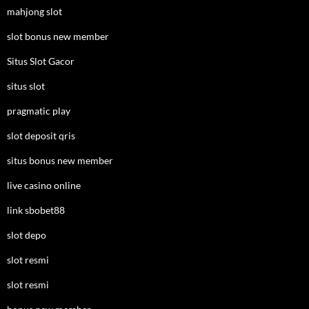
mahjong slot
slot bonus new member
Situs Slot Gacor
situs slot
pragmatic play
slot deposit qris
situs bonus new member
live casino online
link sbobet88
slot depo
slot resmi
slot resmi