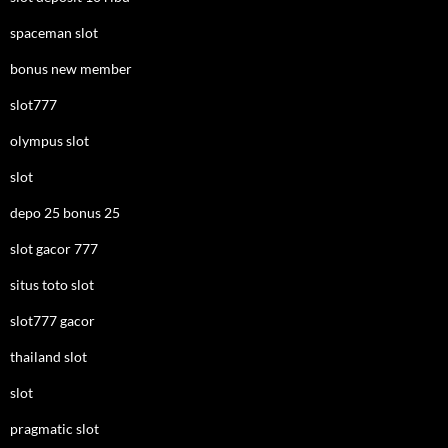
spaceman slot
bonus new member
slot777
olympus slot
slot
depo 25 bonus 25
slot gacor 777
situs toto slot
slot777 gacor
thailand slot
slot
pragmatic slot