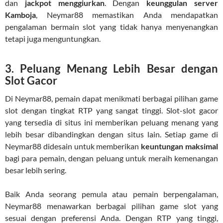
dan
jackpot menggiurkan
. Dengan
keunggulan server
Kamboja
, Neymar88 memastikan Anda mendapatkan
pengalaman bermain slot yang tidak hanya menyenangkan
tetapi juga menguntungkan.
3. Peluang Menang Lebih Besar dengan
Slot Gacor
Di Neymar88, pemain dapat menikmati berbagai pilihan game
slot dengan tingkat RTP yang sangat tinggi. Slot-slot gacor
yang tersedia di situs ini memberikan peluang menang yang
lebih besar dibandingkan dengan situs lain. Setiap game di
Neymar88 didesain untuk memberikan
keuntungan maksimal
bagi para pemain, dengan peluang untuk meraih kemenangan
besar lebih sering.
Baik Anda seorang pemula atau pemain berpengalaman,
Neymar88 menawarkan berbagai pilihan game slot yang
sesuai dengan preferensi Anda. Dengan RTP yang tinggi,