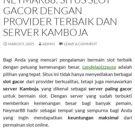
GACOR DENGAN
PROVIDER TERBAIK DAN
SERVER KAMBOJA
MARCH 5, 2025
ADMIN
LEAVE A COMMENT
Bagi Anda yang mencari pengalaman bermain slot terbaik
dengan peluang kemenangan besar,
candelapizzausa
adalah
pilihan yang tepat. Situs ini tidak hanya menyediakan berbagai
slot gacor
dari provider berkualitas, tetapi juga menawarkan
server Kamboja
, yang dikenal sebagai
server paling gacor
untuk bermain slot. Dengan server yang sudah terbukti
memberikan kemenangan besar bagi banyak pemain,
Neymar88 hadir sebagai tempat yang sempurna bagi Anda
yang ingin mendapatkan
keuntungan maksimal
dari
permainan slot online.