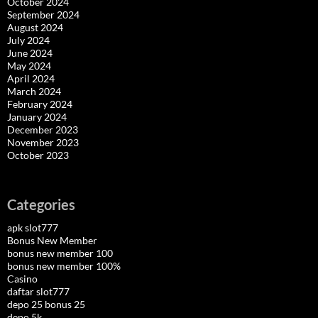
October 2024
September 2024
August 2024
July 2024
June 2024
May 2024
April 2024
March 2024
February 2024
January 2024
December 2023
November 2023
October 2023
Categories
apk slot777
Bonus New Member
bonus new member 100
bonus new member 100%
Casino
daftar slot777
depo 25 bonus 25
depo 5k