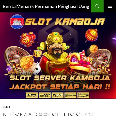
Skip
Search
Berita Menarik Permainan Penghasil Uang
to
PRIMAR
content
MENU
SLOT
NEYMAR88: SITUS SLOT