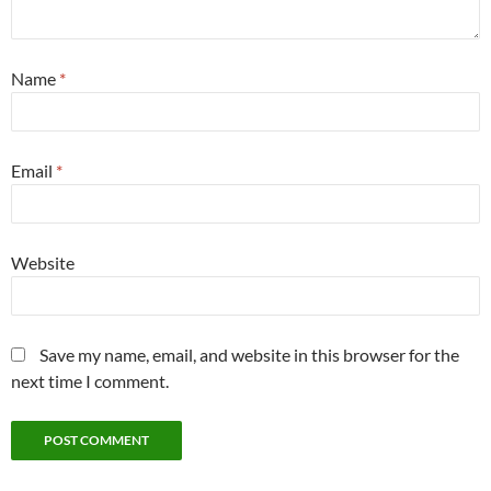
Name
*
Email
*
Website
Save my name, email, and website in this browser for the
next time I comment.