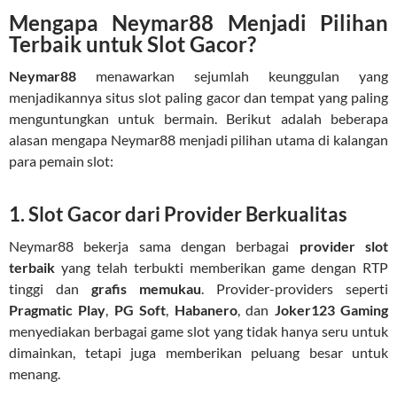
Mengapa Neymar88 Menjadi Pilihan
Terbaik untuk Slot Gacor?
Neymar88
menawarkan sejumlah keunggulan yang
menjadikannya situs slot paling gacor dan tempat yang paling
menguntungkan untuk bermain. Berikut adalah beberapa
alasan mengapa Neymar88 menjadi pilihan utama di kalangan
para pemain slot:
1. Slot Gacor dari Provider Berkualitas
Neymar88 bekerja sama dengan berbagai
provider slot
terbaik
yang telah terbukti memberikan game dengan RTP
tinggi dan
grafis memukau
. Provider-providers seperti
Pragmatic Play
,
PG Soft
,
Habanero
, dan
Joker123 Gaming
menyediakan berbagai game slot yang tidak hanya seru untuk
dimainkan, tetapi juga memberikan peluang besar untuk
menang.